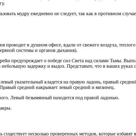
гу.
ользовать мудру ежедневно не следует, так как в противном случа
ня проводит в душном офисе, вдали от свежего воздуха, теплого
ервной системы и органов дыхания).
ейи предупреждает о победе сил Света над силами Тьмы. Выполн
в небольшую задержку и выдох. Представьте, что в ваших руках 
 левый указательный кладется на правую ладонь, правый средн
 Правый средний накрывает левый средний и мизинец.
ого. Левый безымянный находится под правой ладонью.
акры.
 существует несколько проверенных методов, которые избавят ва