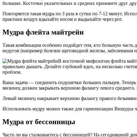
большие. Косточки указательных и средних прижмите друг дру
Повторяется такая мудра по 3 раза в сутки по 7-12 минут. Исп
практики воздух вдыхайте носом и выдыхайте через рот.
Мудра флейта майтрейи
Такая комбинация особенно подойдет тем, кто большую часть д
недугов (например болезни щитовидной железы, заболевания н
В восточной мифологии флейта майтр
правильно дышать. Делайте глубокий вдох, на несколько счето
проблем.
Ваша задача — соединить подушечки больших пальцев. Теперь
мизинец должен закрывать верхнюю фалангу левого среднего.
Левый мизинец накрывает верхнюю фалангу правого безымянн
Использовать мудру можно также для гармонизации Вишудха ч
Мудра от бессонницы
Часто ли вы сталкиваетесь с бессонницей? На сегодняшний день