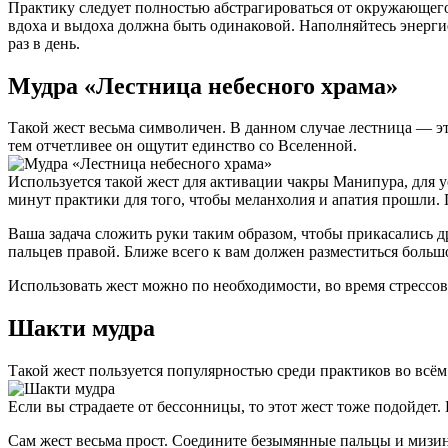
Практику следует полностью абстрагироваться от окружающего
вдоха и выдоха должна быть одинаковой. Наполняйтесь энергие
раз в день.
Мудра «Лестница небесного храма»
Такой жест весьма символичен. В данном случае лестница — эт
тем отчетливее он ощутит единство со Вселенной.
Используется такой жест для активации чакры Манипура, для 
минут практики для того, чтобы меланхолия и апатия прошли. 
Ваша задача сложить руки таким образом, чтобы прикасались 
пальцев правой. Ближе всего к вам должен разместиться боль
Использовать жест можно по необходимости, во время стрессо
Шакти мудра
Такой жест пользуется популярностью среди практиков во всём 
Если вы страдаете от бессонницы, то этот жест тоже подойдет
Сам жест весьма прост. Соедините безымянные пальцы и мизин