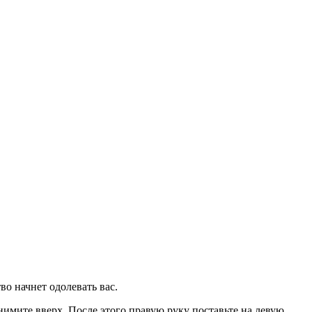
во начнет одолевать вас.
имите вверх. После этого правую руку поставьте на левую