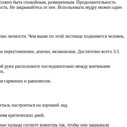
е должно быть спокойным, размеренным. Продолжительность
ость. Не закрывайтесь от нее. Использовать мудру можно один
тию личности. Чем выше по этой лестнице поднимется человек,
и переутомлении, апатии, меланхолии. Достаточно всего 3-5
евой руки расположите последовательно между кончиками
рх.
я гармонии и равновесия.
иться, настроиться на хороший лад.
ремя критических дней.
ые пальцы согните вовнутрь так, чтобы они закрывали