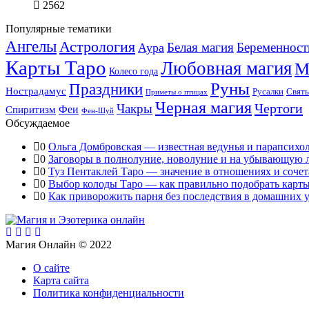
2562
Популярные тематики
Ангелы
Астрология
Белая магия
Беременност
Аура
Карты Таро
Любовная магия
М
Колесо года
Руны
Праздники
Нострадамус
Русалки
Свят
Приметы о птицах
Черная магия
Чертоги
Чакры
Феи
Спиритизм
Фен-Шуй
Обсуждаемое
0
Ольга Домбровская — известная ведунья и парапсихо
0
Заговоры в полнолуние, новолуние и на убывающую 
0
Туз Пентаклей Таро — значение в отношениях и сочет
0
Выбор колоды Таро — как правильно подобрать карты
0
Как приворожить парня без последствия в домашних 
Магия Онлайн © 2022
О сайте
Карта сайта
Политика конфиденциальности