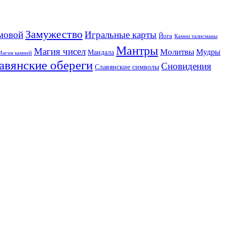
Замужество
мовой
Игральные карты
Йога
Камни талисманы
Мантры
Магия чисел
Молитвы
Мудры
Мандала
Магия камней
авянские обереги
Сновидения
Славянские символы