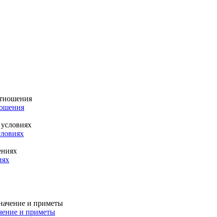
ношения
словиях
иях
чение и приметы