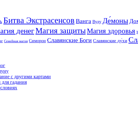
Битва Экстрасенсов
Де́моны
Ванга
ь
До
Вуду
агия денег
Магия защиты
Магия здоровья
Сл
Славянские Боги
Славянские ду́хи
Симорон
ые
Семейная магия
лог
луну
ание с другими картами
 для гадания
условиях