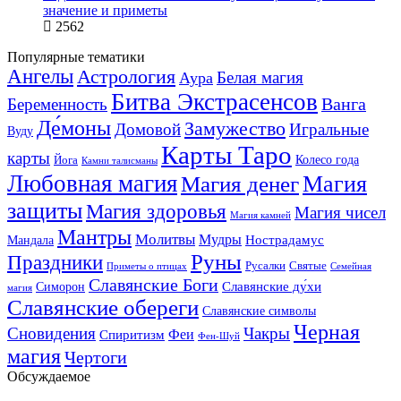
значение и приметы
2562
Популярные тематики
Ангелы
Астрология
Белая магия
Аура
Битва Экстрасенсов
Ванга
Беременность
Де́моны
Замужество
Домовой
Игральные
Вуду
Карты Таро
карты
Колесо года
Йога
Камни талисманы
Любовная магия
Магия денег
Магия
защиты
Магия здоровья
Магия чисел
Магия камней
Мантры
Молитвы
Мудры
Нострадамус
Мандала
Руны
Праздники
Русалки
Святые
Приметы о птицах
Семейная
Славянские Боги
Славянские ду́хи
Симорон
магия
Славянские обереги
Славянские символы
Черная
Сновидения
Чакры
Феи
Спиритизм
Фен-Шуй
магия
Чертоги
Обсуждаемое