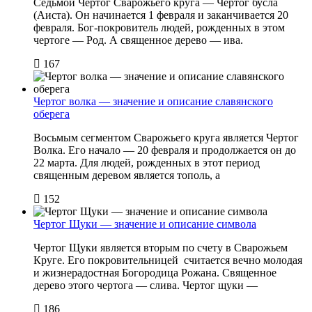
Cедьмой Чертог Сварожьего круга — Чертог бусла
(Аиста). Он начинается 1 февраля и заканчивается 20
февраля. Бог-покровитель людей, рожденных в этом
чертоге — Род. А священное дерево — ива.
167
Чертог волка — значение и описание славянского
оберега
Восьмым сегментом Сварожьего круга является Чертог
Волка. Его начало — 20 февраля и продолжается он до
22 марта. Для людей, рожденных в этот период
священным деревом является тополь, а
152
Чертог Щуки — значение и описание символа
Чертог Щуки является вторым по счету в Сварожьем
Круге. Его покровительницей считается вечно молодая
и жизнерадостная Богородица Рожана. Священное
дерево этого чертога — слива. Чертог щуки —
186