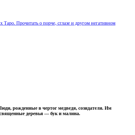
х Таро. Прочитать о порче, сглазе и другом негативном
Люди, рожденные в чертог медведя, созидатели. Им
х священные деревья — бук и малина.