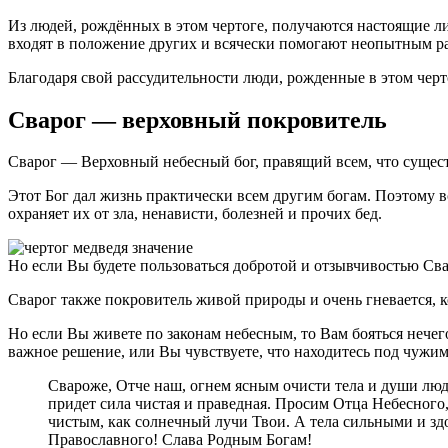
Из людей, рождённых в этом чертоге, получаются настоящие 
входят в положение других и всячески помогают неопытным р
Благодаря свой рассудительности люди, рожденные в этом чер
Сварог — верховный покровитель
Сварог — Верховный небесный бог, правящий всем, что существ
Этот Бог дал жизнь практически всем другим богам. Поэтому вс
охраняет их от зла, ненависти, болезней и прочих бед.
Но если Вы будете пользоваться добротой и отзывчивостью Свар
Сварог также покровитель живой природы и очень гневается, к
Но если Вы живете по законам небесным, то Вам бояться нечег
важное решение, или Вы чувствуете, что находитесь под чужим
Свароже, Отче наш, огнем ясным очисти тела и души люде
придет сила чистая и праведная. Просим Отца Небесног
чистым, как солнечный лучи Твои. А тела сильными и зд
Православного! Слава Родным Богам!