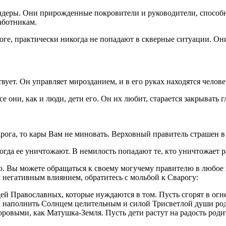
лидеры. Они прирожденные покровители и руководители, способ
аботникам.
тоге, практически никогда не попадают в скверные ситуации. Он
ует. Он управляет мирозданием, и в его руках находятся челов
е они, как и люди, дети его. Он их любит, старается закрывать 
ога, то кары Вам не миновать. Верховный правитель страшен в гн
огда ее уничтожают. В немилость попадают те, кто уничтожает 
о. Вы можете обращаться к своему могучему правителю в любое 
 негативным влиянием, обратитесь с мольбой к Сварогу:
й Православных, которые нуждаются в том. Пусть сгорят в огне 
о, наполнить Солнцем целительным и силой Трисветлой души род
оровыми, как Матушка-Земля. Пусть дети растут на радость роди