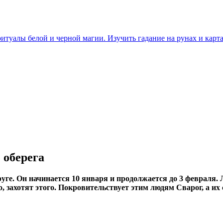
итуалы белой и черной магии. Изучить гадание на рунах и карта
 оберега
ге. Он начинается 10 января и продолжается до 3 февраля. 
о, захотят этого. Покровительствует этим людям Сварог, а и