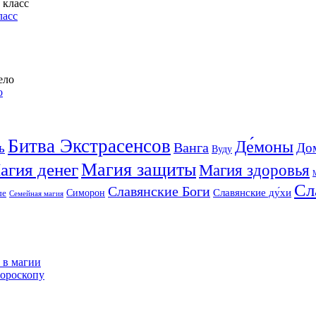
ласс
о
Битва Экстрасенсов
Де́моны
Ванга
ь
До
Вуду
агия денег
Магия защиты
Магия здоровья
Сл
Славянские Боги
Славянские ду́хи
Симорон
ые
Семейная магия
 в магии
ороскопу