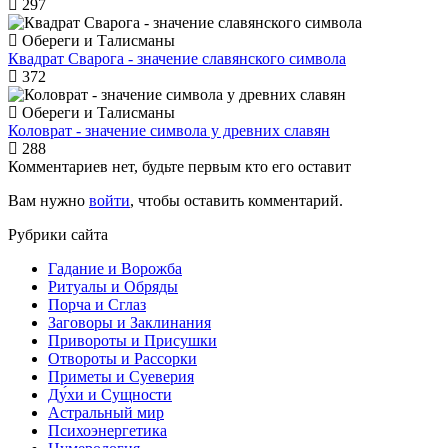
297
Обереги и Талисманы
Квадрат Сварога - значение славянского символа
372
Обереги и Талисманы
Коловрат - значение символа у древних славян
288
Комментариев нет, будьте первым кто его оставит
Вам нужно
войти
, чтобы оставить комментарий.
Рубрики сайта
Гадание и Ворожба
Ритуалы и Обряды
Порча и Сглаз
Заговоры и Заклинания
Привороты и Присушки
Отвороты и Рассорки
Приметы и Суеверия
Ду́хи и Сущности
Астральный мир
Психоэнергетика