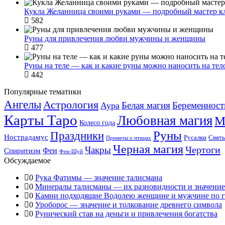
Кукла Желанница своими руками — подробный мастер к
582
Руны для привлечения любви мужчины и женщины
477
Руны на теле — как и какие руны можно наносить на тел
442
Популярные тематики
Ангелы
Астрология
Белая магия
Беременност
Аура
Карты Таро
Любовная магия
М
Колесо года
Руны
Праздники
Нострадамус
Русалки
Свят
Приметы о птицах
Черная магия
Чертоги
Чакры
Феи
Спиритизм
Фен-Шуй
Обсуждаемое
0
Рука Фатимы — значение талисмана
0
Минералы талисманы — их разновидности и значение
0
Камни подходящие Водолею женщине и мужчине по г
0
Уроборос — значение и толкование древнего символа
0
Рунический став на деньги и привлечения богатства