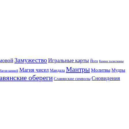
Замужество
мовой
Игральные карты
Йога
Камни талисманы
Мантры
Магия чисел
Молитвы
Мудры
Мандала
Магия камней
авянские обереги
Сновидения
Славянские символы