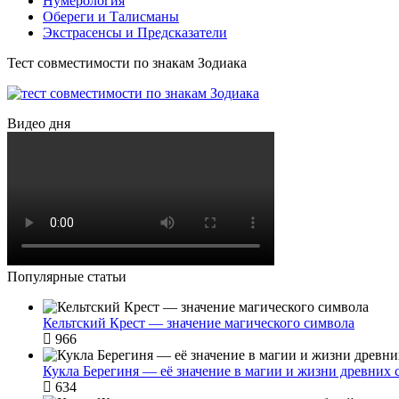
Нумерология
Обереги и Талисманы
Экстрасенсы и Предсказатели
Тест совместимости по знакам Зодиака
Видео дня
Популярные статьи
Кельтский Крест — значение магического символа
966
Кукла Берегиня — её значение в магии и жизни древних 
634