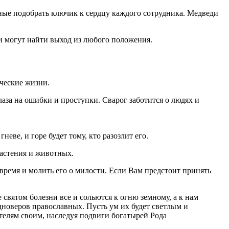
ные подобрать ключик к сердцу каждого сотрудника. Медведи
и могут найти выход из любого положения.
еческие жизни.
глаза на ошибки и проступки. Сварог заботится о людях и
еве, и горе будет тому, кто разозлит его.
растения и животных.
время и молить его о милости. Если Вам предстоит принять
святом болезни все и сольются к огню земному, а к нам
новеров православных. Пусть ум их будет светлым и
телям своим, наследуя подвиги богатырей Рода