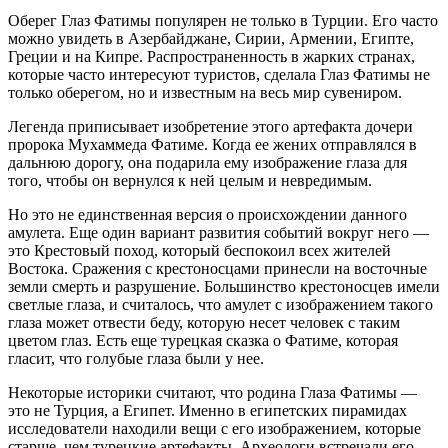
Оберег Глаз Фатимы популярен не только в Турции. Его часто
можно увидеть в Азербайджане, Сирии, Армении, Египте,
Греции и на Кипре. Распространенность в жарких странах,
которые часто интересуют туристов, сделала Глаз Фатимы не
только оберегом, но и известным на весь мир сувениром.
Легенда приписывает изобретение этого артефакта дочери
пророка Мухаммеда Фатиме. Когда ее жених отправлялся в
дальнюю дорогу, она подарила ему изображение глаза для
того, чтобы он вернулся к ней целым и невредимым.
Но это не единственная версия о происхождении данного
амулета. Еще один вариант развития событий вокруг него —
это Крестовый поход, который беспокоил всех жителей
Востока. Сражения с крестоносцами принесли на восточные
земли смерть и разрушение. Большинство крестоносцев имели
светлые глаза, и считалось, что амулет с изображением такого
глаза может отвести беду, которую несет человек с таким
цветом глаз. Есть еще турецкая сказка о Фатиме, которая
гласит, что голубые глаза были у нее.
Некоторые историки считают, что родина Глаза Фатимы —
это не Турция, а Египет. Именно в египетских пирамидах
исследователи находили вещи с его изображением, которые
старше, чем турецкие артефакты. Археологи встречали его