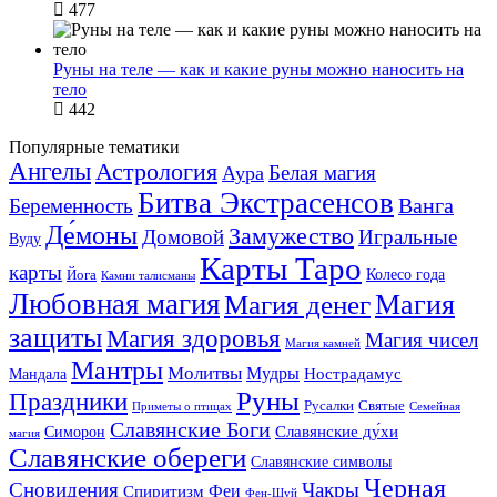
477
Руны на теле — как и какие руны можно наносить на
тело
442
Популярные тематики
Ангелы
Астрология
Белая магия
Аура
Битва Экстрасенсов
Ванга
Беременность
Де́моны
Замужество
Домовой
Игральные
Вуду
Карты Таро
карты
Колесо года
Йога
Камни талисманы
Любовная магия
Магия денег
Магия
защиты
Магия здоровья
Магия чисел
Магия камней
Мантры
Молитвы
Мудры
Нострадамус
Мандала
Руны
Праздники
Русалки
Святые
Приметы о птицах
Семейная
Славянские Боги
Славянские ду́хи
Симорон
магия
Славянские обереги
Славянские символы
Черная
Сновидения
Чакры
Феи
Спиритизм
Фен-Шуй