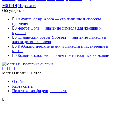
магия
Чертоги
Обсуждаемое
0
Амулет Звезда Хаоса — его значение и способы
применения
0
Чертог Орла — значение символа для женщин и
мужчин
0
Славянский оберег Яроврат — значение символа в
жизни древних славян
0
Каббалистические знаки и символы и их значение в
магии
0
Кольцо Соломона — о чем гласит надпись на кольце
Магия Онлайн © 2022
О сайте
Карта сайта
Политика конфиденциальности