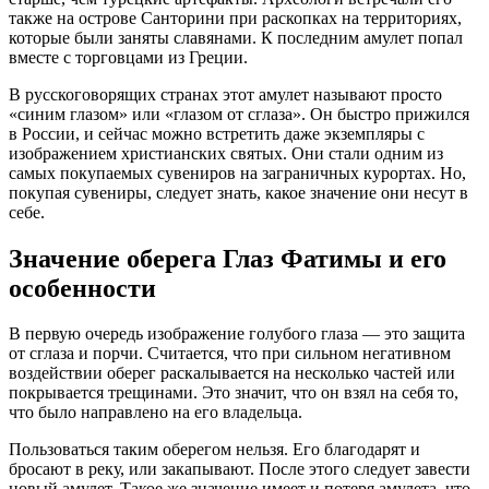
также на острове Санторини при раскопках на территориях,
которые были заняты славянами. К последним амулет попал
вместе с торговцами из Греции.
В русскоговорящих странах этот амулет называют просто
«синим глазом» или «глазом от сглаза». Он быстро прижился
в России, и сейчас можно встретить даже экземпляры с
изображением христианских святых. Они стали одним из
самых покупаемых сувениров на заграничных курортах. Но,
покупая сувениры, следует знать, какое значение они несут в
себе.
Значение оберега Глаз Фатимы и его
особенности
В первую очередь изображение голубого глаза — это защита
от сглаза и порчи. Считается, что при сильном негативном
воздействии оберег раскалывается на несколько частей или
покрывается трещинами. Это значит, что он взял на себя то,
что было направлено на его владельца.
Пользоваться таким оберегом нельзя. Его благодарят и
бросают в реку, или закапывают. После этого следует завести
новый амулет. Такое же значение имеет и потеря амулета, что