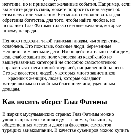
негатива, но и привлекает желанные события. Например, если
вы хотите родить сына, можете попросить свой амулет об
этом вслух или мысленно. Его можно использовать и для
обретения богатства, для того, чтобы найти любовь, но
исполняет Глаз Фатимы только светлые желания, которые
никому не вредят.
Неплохо подходит такой талисман людям, чья энергетика
ослаблена. Это пожилые, больные люди, беременные
женщины и маленькие дети. Им он действительно необходим,
ведь слабое защитное поле человека из какой-либо из
вышеуказанных категорий не способно самостоятельно
справляться с негативной энергией, направленной на него.
Это же касается и людей, у которых много завистников
— красивых женщин, людей, которые обладают
материальным и семейным благополучием, удачливым
дельцам.
Как носить оберег Глаз Фатимы
В жарких мусульманских странах Глаз Фатимы можно
увидеть практически повсюду — в домах, больницах,
общественных местах и даже на фюзеляже самолетов
турецких авиакомпаний. В качестве сувениров можно купить