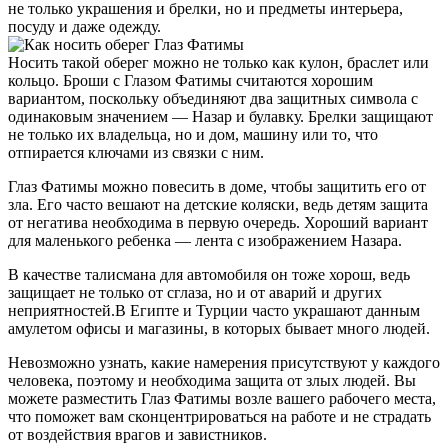
не только украшения и брелки, но и предметы интерьера,
посуду и даже одежду.
Носить такой оберег можно не только как кулон, браслет или
кольцо. Броши с Глазом Фатимы считаются хорошим
вариантом, поскольку объединяют два защитных символа с
одинаковым значением — Назар и булавку. Брелки защищают
не только их владельца, но и дом, машину или то, что
отпирается ключами из связки с ним.
Глаз Фатимы можно повесить в доме, чтобы защитить его от
зла. Его часто вешают на детские коляски, ведь детям защита
от негатива необходима в первую очередь. Хороший вариант
для маленького ребенка — лента с изображением Назара.
В качестве талисмана для автомобиля он тоже хорош, ведь
защищает не только от сглаза, но и от аварий и других
неприятностей.В Египте и Турции часто украшают данным
амулетом офисы и магазины, в которых бывает много людей.
Невозможно узнать, какие намерения присутствуют у каждого
человека, поэтому и необходима защита от злых людей. Вы
можете разместить Глаз Фатимы возле вашего рабочего места,
что поможет вам сконцентрироваться на работе и не страдать
от воздействия врагов и завистников.