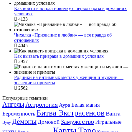
Как войти в астрал новичку с первого раза в домашних
условиях
4133
Чихалка «Признание в любви» — вся правда об
отношениях
4045
Как вызвать призрака в домашних условиях
2957
Родинки на интимных местах у женщин и мужчин —
значение и приметы
2562
Популярные тематики
Ангелы
Астрология
Белая магия
Аура
Битва Экстрасенсов
Ванга
Беременность
Де́моны
Замужество
Домовой
Игральные
Вуду
Карты Таро
карты
Колесо года
Йога