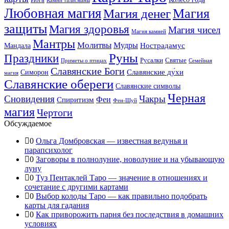
Камни талисманы
Любовная магия
Магия денег
Магия
защиты
Магия здоровья
Магия чисел
Магия камней
Мантры
Молитвы
Мудры
Нострадамус
Мандала
Руны
Праздники
Русалки
Святые
Приметы о птицах
Семейная
Славянские Боги
Славянские ду́хи
Симорон
магия
Славянские обереги
Славянские символы
Черная
Сновидения
Чакры
Феи
Спиритизм
Фен-Шуй
магия
Чертоги
Обсуждаемое
0
Ольга Домбровская — известная ведунья и
парапсихолог
0
Заговоры в полнолуние, новолуние и на убывающую
луну
0
Туз Пентаклей Таро — значение в отношениях и
сочетание с другими картами
0
Выбор колоды Таро — как правильно подобрать
карты для гадания
0
Как приворожить парня без последствия в домашних
условиях