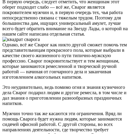
В первую очередь, следует отметить, что женщинам этот
оберег подходит слабо — всё же, Сварог является
покровителем мужчин и, в первую очередь тех, чья работа
непосредственно связана с тяжелым трудом. Поэтому для
большинства дам, ищущих универсальный амулет, лучше
всего будет обратить внимание на Звезду Лады, о которой на
нашем сайте написана отдельная статья.
Однако, всё же Сварог как никто другой сможет помочь тем
представительницам прекрасного пола, которые выбрали в
качестве своего жизненного пути типично-мужскую
профессию. Сварог покровительствует и тем женщинам,
которые занимаются ремесленной и творческой ручной
работой — начиная от гончарного дела и заканчивая
изготовлением алкогольных напитков.
Это неудивительно, ведь помимо огня и знания кузнечного
дела Сварог подарил людям и другие ремесла, в том числе и
дал знания о приготовлении разнообразных праздничных
напитков.
Мужчин точно так же касаются эти ограничения. Вряд ли
помощь Сварога будет нужна людям, которые занимаются
сидячей офисной работой. С другой стороны, во всех
направлениях деятельности, где творчество требует