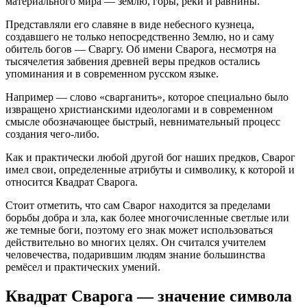
материального мира — землю, горы, реки и равнины.
Представляли его славяне в виде небесного кузнеца,
создавшего не только непосредственно Землю, но и саму
обитель богов — Сваргу. Об имени Сварога, несмотря на
тысячелетия забвения древней веры предков остались
упоминания и в современном русском языке.
Например — слово «сварганить», которое специально было
извращено христианскими идеологами и в современном
смысле обозначающее быстрый, невнимательный процесс
создания чего-либо.
Как и практически любой другой бог наших предков, Сварог
имел свои, определенные атрибуты и символику, к которой и
относится Квадрат Сварога.
Стоит отметить, что сам Сварог находится за пределами
борьбы добра и зла, как более многочисленные светлые или
же темные боги, поэтому его знак может использоваться
действительно во многих целях. Он считался учителем
человечества, подарившим людям знание большинства
ремёсел и практических умений.
Квадрат Сварога — значение символа