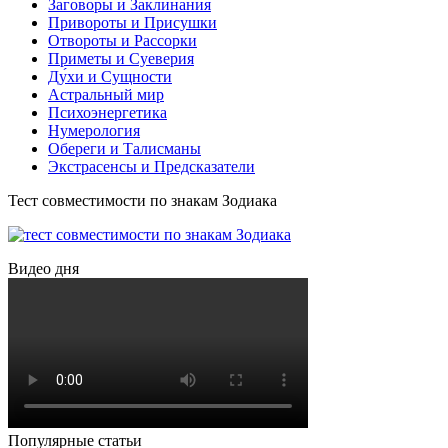
Заговоры и Заклинания
Привороты и Присушки
Отвороты и Рассорки
Приметы и Суеверия
Ду́хи и Сущности
Астральный мир
Психоэнергетика
Нумерология
Обереги и Талисманы
Экстрасенсы и Предсказатели
Тест совместимости по знакам Зодиака
Видео дня
Популярные статьи