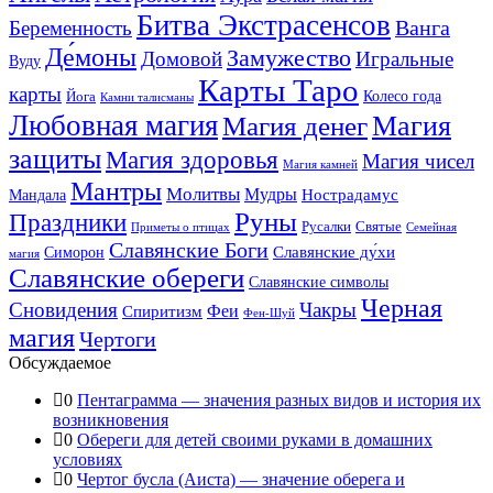
Битва Экстрасенсов
Ванга
Беременность
Де́моны
Замужество
Домовой
Игральные
Вуду
Карты Таро
карты
Колесо года
Йога
Камни талисманы
Любовная магия
Магия денег
Магия
защиты
Магия здоровья
Магия чисел
Магия камней
Мантры
Молитвы
Мудры
Нострадамус
Мандала
Руны
Праздники
Русалки
Святые
Приметы о птицах
Семейная
Славянские Боги
Славянские ду́хи
Симорон
магия
Славянские обереги
Славянские символы
Черная
Сновидения
Чакры
Феи
Спиритизм
Фен-Шуй
магия
Чертоги
Обсуждаемое
0
Пентаграмма — значения разных видов и история их
возникновения
0
Обереги для детей своими руками в домашних
условиях
0
Чертог бусла (Аиста) — значение оберега и