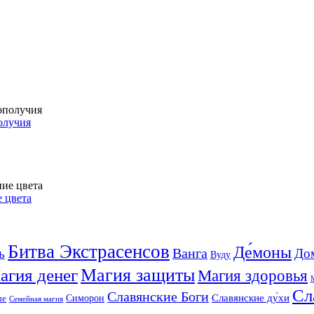
олучия
 цвета
Битва Экстрасенсов
Де́моны
Ванга
ь
До
Вуду
агия денег
Магия защиты
Магия здоровья
Сл
Славянские Боги
Славянские ду́хи
Симорон
ые
Семейная магия