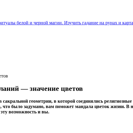
итуалы белой и черной магии. Изучить гадание на рунах и карта
ланий — значение цветов
 сакральной геометрии, в которой соединялись религиозные
сё, что было задумано, вам поможет мандала цветок жизни. 
эту возможность и вы.