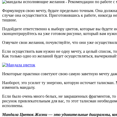
Формулируя свою мечту, будьте предельно точным. Она должна 
случае она осуществится. Приготовившись к работе, никогда н
тишине.
Подойдите ответственно к выбору цветов, которые вы будете ис
сконцентрируйтесь на уже готовом рисунке, который вам нужно
Озвучьте свои желания, почувствуйте, что они уже осуществил
Если осуществить вам нужно не одну мечту, а целый список, т
Как только одно из желаний будет осуществляться, вычеркивайт
Некоторые практики советуют свою самую заветную мечту даже
Наоборот, это усилит ту энергию, которую источает талисман. 
изменить мандалу.
Если было очень много белых, не закрашенных фрагментов, то
рисунок привлекательным для вас, то этот талисман необходимо
исполнены.
Мандала Цветок Жизни — это удивительные диаграммы, кот