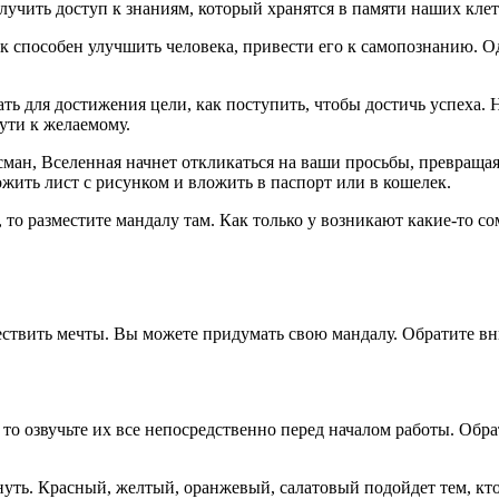
учить доступ к знаниям, который хранятся в памяти наших клет
ок способен улучшить человека, привести его к самопознанию. О
ать для достижения цели, как поступить, чтобы достичь успеха.
ути к желаемому.
сман, Вселенная начнет откликаться на ваши просьбы, превраща
ожить лист с рисунком и вложить в паспорт или в кошелек.
ы, то разместите мандалу там. Как только у возникают какие-то с
твить мечты. Вы можете придумать свою мандалу. Обратите вни
то озвучьте их все непосредственно перед началом работы. Обр
нуть. Красный, желтый, оранжевый, салатовый подойдет тем, кто