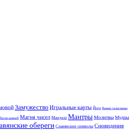
Замужество
мовой
Игральные карты
Йога
Камни талисманы
Мантры
Магия чисел
Молитвы
Мудры
Мандала
Магия камней
авянские обереги
Сновидения
Славянские символы