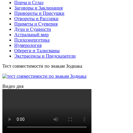
Порча и Сглаз
Заговоры и Заклинания
Привороты и Присушки
Отвороты и Рассорки
Приметы и Суеверия
Ду́хи и Сущности
Астральный мир
Психоэнергетика
Нумерология
Обереги и Талисманы
Экстрасенсы и Предсказатели
Тест совместимости по знакам Зодиака
Видео дня