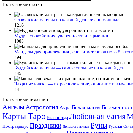
Популярные статьи
Славянские мантры на каждый день очень мощные
1216
Мудры спокойствия, уверенности и гармонии
1088
Мандалы для привлечения денег и материального благоп
494
Буддийские мантры — самые сильные на каждый день
445
Чакры человека — их расположение, описание и значение
441
Популярные тематики
Ангелы
Астрология
Белая магия
Беременност
Аура
Карты Таро
Любовная магия
М
Колесо года
Руны
Праздники
Нострадамус
Русалки
Свят
Приметы о птицах