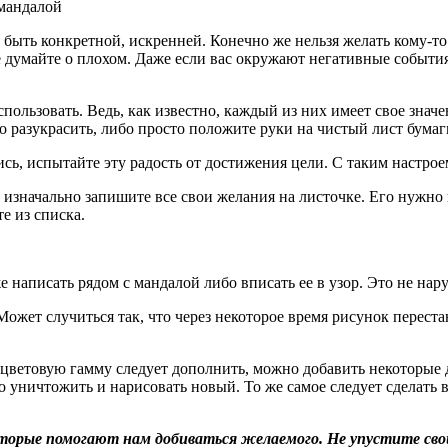
быть конкретной, искренней. Конечно же нельзя желать кому-то 
е думайте о плохом. Даже если вас окружают негативные события
пользовать. Ведь, как известно, каждый из них имеет свое знач
 разукрасить, либо просто положите руки на чистый лист бумаги
ись, испытайте эту радость от достижения цели. С таким настро
о изначально запишите все свои желания на листочке. Его нужно
е из списка.
 написать рядом с мандалой либо вписать ее в узор. Это не нар
Может случиться так, что через некоторое время рисунок переста
 цветовую гамму следует дополнить, можно добавить некоторые д
 уничтожить и нарисовать новый. То же самое следует сделать в
орые помогают нам добиваться желаемого. Не упустите сво