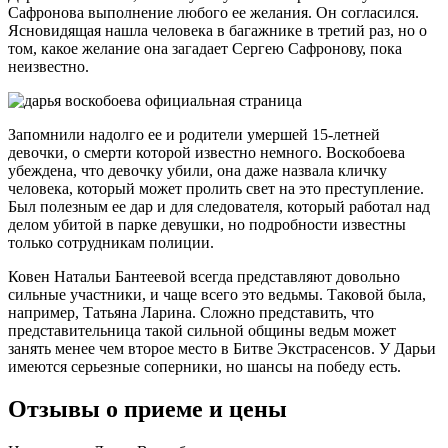
Сафронова выполнение любого ее желания. Он согласился.
Ясновидящая нашла человека в багажнике в третий раз, но о
том, какое желание она загадает Сергею Сафронову, пока
неизвестно.
Запомнили надолго ее и родители умершей 15-летней
девочки, о смерти которой известно немного. Воскобоева
убеждена, что девочку убили, она даже назвала кличку
человека, который может пролить свет на это преступление.
Был полезным ее дар и для следователя, который работал над
делом убитой в парке девушки, но подробности известны
только сотрудникам полиции.
Ковен Натальи Бантеевой всегда представляют довольно
сильные участники, и чаще всего это ведьмы. Таковой была,
например, Татьяна Ларина. Сложно представить, что
представительница такой сильной общины ведьм может
занять менее чем второе место в Битве Экстрасенсов. У Дарьи
имеются серьезные соперники, но шансы на победу есть.
Отзывы о приеме и цены