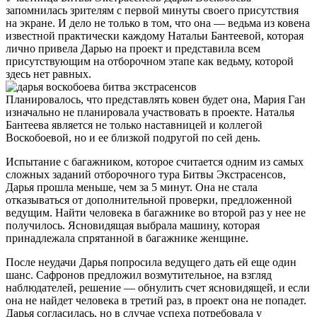
запомнилась зрителям с первой минуты своего присутствия
на экране. И дело не только в том, что она — ведьма из ковена
известной практически каждому Натальи Бантеевой, которая
лично привела Дарью на проект и представила всем
присутствующим на отборочном этапе как ведьму, которой
здесь нет равных.
Планировалось, что представлять ковен будет она, Мария Ган
изначально не планировала участвовать в проекте. Наталья
Бантеева является не только наставницей и коллегой
Воскобоевой, но и ее близкой подругой по сей день.
Испытание с багажником, которое считается одним из самых
сложных заданий отборочного тура Битвы Экстрасенсов,
Дарья прошла меньше, чем за 5 минут. Она не стала
отказываться от дополнительной проверки, предложенной
ведущим. Найти человека в багажнике во второй раз у нее не
получилось. Ясновидящая выбрала машину, которая
принадлежала спрятанной в багажнике женщине.
После неудачи Дарья попросила ведущего дать ей еще один
шанс. Сафронов предложил возмутительное, на взгляд
наблюдателей, решение — обнулить счет ясновидящей, и если
она не найдет человека в третий раз, в проект она не попадет.
Дарья согласилась, но в случае успеха потребовала у