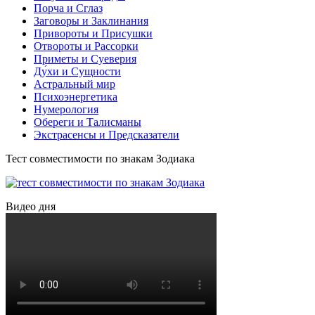
Порча и Сглаз
Заговоры и Заклинания
Привороты и Присушки
Отвороты и Рассорки
Приметы и Суеверия
Ду́хи и Сущности
Астральный мир
Психоэнергетика
Нумерология
Обереги и Талисманы
Экстрасенсы и Предсказатели
Тест совместимости по знакам Зодиака
Видео дня