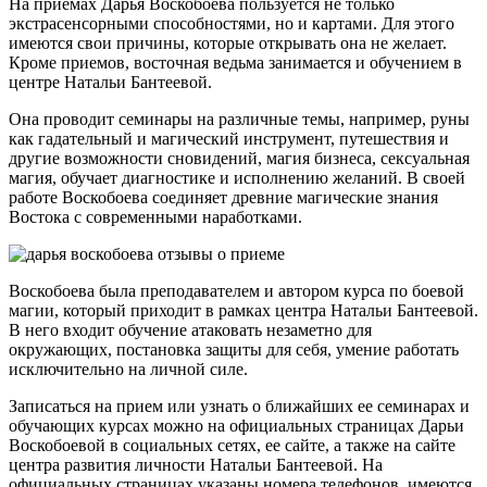
На приемах Дарья Воскобоева пользуется не только
экстрасенсорными способностями, но и картами. Для этого
имеются свои причины, которые открывать она не желает.
Кроме приемов, восточная ведьма занимается и обучением в
центре Натальи Бантеевой.
Она проводит семинары на различные темы, например, руны
как гадательный и магический инструмент, путешествия и
другие возможности сновидений, магия бизнеса, сексуальная
магия, обучает диагностике и исполнению желаний. В своей
работе Воскобоева соединяет древние магические знания
Востока с современными наработками.
Воскобоева была преподавателем и автором курса по боевой
магии, который приходит в рамках центра Натальи Бантеевой.
В него входит обучение атаковать незаметно для
окружающих, постановка защиты для себя, умение работать
исключительно на личной силе.
Записаться на прием или узнать о ближайших ее семинарах и
обучающих курсах можно на официальных страницах Дарьи
Воскобоевой в социальных сетях, ее сайте, а также на сайте
центра развития личности Натальи Бантеевой. На
официальных страницах указаны номера телефонов, имеются