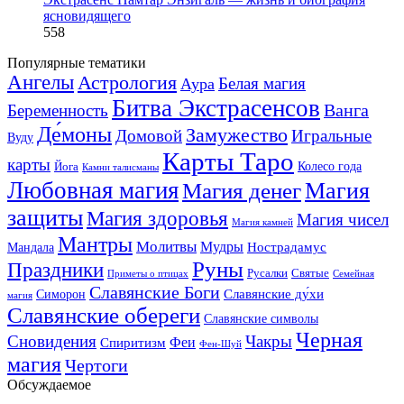
ясновидящего
558
Популярные тематики
Ангелы
Астрология
Белая магия
Аура
Битва Экстрасенсов
Ванга
Беременность
Де́моны
Замужество
Домовой
Игральные
Вуду
Карты Таро
карты
Колесо года
Йога
Камни талисманы
Любовная магия
Магия денег
Магия
защиты
Магия здоровья
Магия чисел
Магия камней
Мантры
Молитвы
Мудры
Нострадамус
Мандала
Руны
Праздники
Русалки
Святые
Приметы о птицах
Семейная
Славянские Боги
Славянские ду́хи
Симорон
магия
Славянские обереги
Славянские символы
Черная
Сновидения
Чакры
Феи
Спиритизм
Фен-Шуй
магия
Чертоги
Обсуждаемое