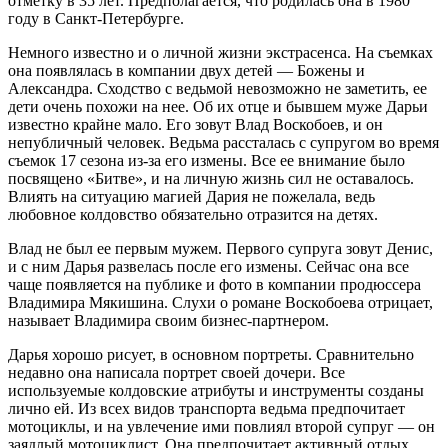
отметку в 35 лет. Предполагается, что родилась она в 1980
году в Санкт-Петербурге.
Немного известно и о личной жизни экстрасенса. На съемках
она появлялась в компании двух детей — Божены и
Александра. Сходство с ведьмой невозможно не заметить, ее
дети очень похожи на нее. Об их отце и бывшем муже Дарьи
известно крайне мало. Его зовут Влад Воскобоев, и он
непубличный человек. Ведьма рассталась с супругом во время
съемок 17 сезона из-за его измены. Все ее внимание было
посвящено «Битве», и на личную жизнь сил не оставалось.
Влиять на ситуацию магией Дария не пожелала, ведь
любовное колдовство обязательно отразится на детях.
Влад не был ее первым мужем. Первого супруга зовут Денис,
и с ним Дарья развелась после его измены. Сейчас она все
чаще появляется на публике и фото в компании продюссера
Владимира Мякишина. Слухи о романе Воскобоева отрицает,
называет Владимира своим бизнес-партнером.
Дарья хорошо рисует, в основном портреты. Сравнительно
недавно она написала портрет своей дочери. Все
используемые колдовские атрибуты и инструменты созданы
лично ей. Из всех видов транспорта ведьма предпочитает
мотоциклы, и на увлечение ими повлиял второй супруг — он
заядлый мотоциклист. Она предпочитает активный отдых.