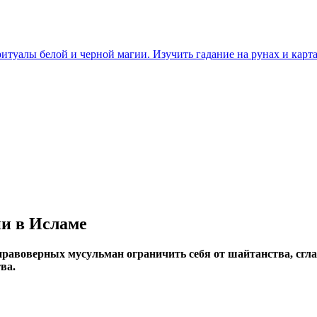
итуалы белой и черной магии. Изучить гадание на рунах и карта
ии в Исламе
я правоверных мусульман ограничить себя от шайтанства, сгл
ва.