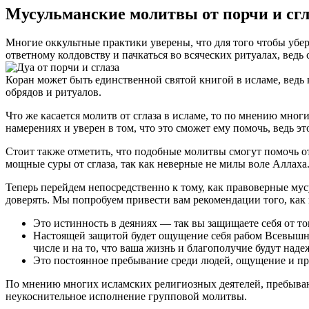
Мусульманские молитвы от порчи и сгл
Многие оккультные практики уверены, что для того чтобы убере
ответному колдовству и пачкаться во всяческих ритуалах, ведь
Коран может быть единственной святой книгой в исламе, ведь
обрядов и ритуалов.
Что же касается молитв от сглаза в исламе, то по мнению мног
намерениях и уверен в том, что это сможет ему помочь, ведь э
Стоит также отметить, что подобные молитвы смогут помочь от
мощные суры от сглаза, так как неверные не милы воле Аллаха
Теперь перейдем непосредственно к тому, как правоверные мус
доверять. Мы попробуем привести вам рекомендации того, как 
Это истинность в деяниях — так вы защищаете себя от тог
Настоящей защитой будет ощущение себя рабом Всевышнег
числе и на то, что ваша жизнь и благополучие будут над
Это постоянное пребывание среди людей, ощущение и при
По мнению многих исламских религиозных деятелей, пребывание
неукоснительное исполнение групповой молитвы.