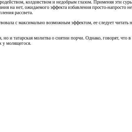
одейством, колдовством и недобрым глазом. Применяя эти суры 
рания на нет, ожидаемого эффекта избавления просто-напросто н
пления рассвета.
твовала с максимально возможным эффектом, ее следует читать н
 но и татарская молитва о снятии порчи. Однако, говорят, что в 
х у молящегося.