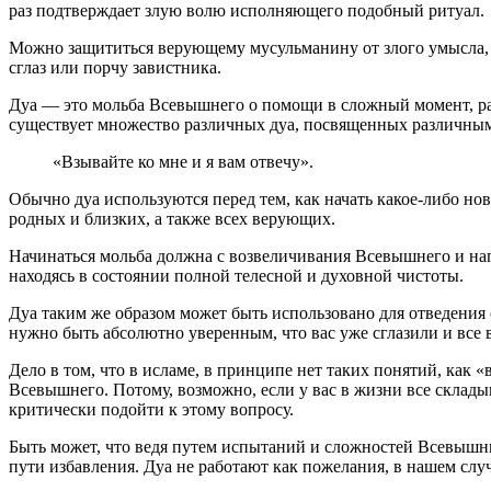
раз подтверждает злую волю исполняющего подобный ритуал.
Можно защититься верующему мусульманину от злого умысла, 
сглаз или порчу завистника.
Дуа — это мольба Всевышнего о помощи в сложный момент, разн
существует множество различных дуа, посвященных различным
«Взывайте ко мне и я вам отвечу».
Обычно дуа используются перед тем, как начать какое-либо ново
родных и близких, а также всех верующих.
Начинаться мольба должна с возвеличивания Всевышнего и на
находясь в состоянии полной телесной и духовной чистоты.
Дуа таким же образом может быть использовано для отведения 
нужно быть абсолютно уверенным, что вас уже сглазили и все 
Дело в том, что в исламе, в принципе нет таких понятий, как «
Всевышнего. Потому, возможно, если у вас в жизни все складыв
критически подойти к этому вопросу.
Быть может, что ведя путем испытаний и сложностей Всевышний
пути избавления. Дуа не работают как пожелания, в нашем случ