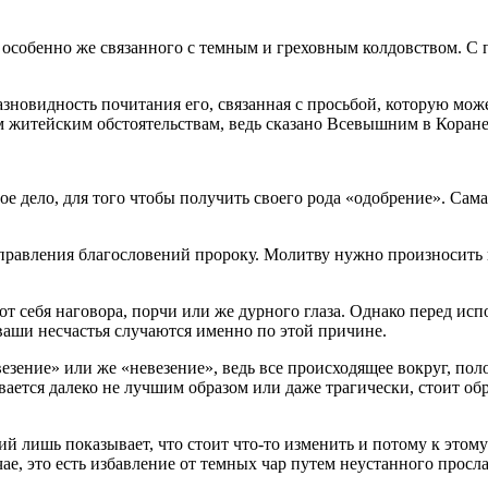
особенно же связанного с темным и греховным колдовством. С 
овидность почитания его, связанная с просьбой, которую может
 житейским обстоятельствам, ведь сказано Всевышним в Коране
е дело, для того чтобы получить своего рода «одобрение». Сама 
правления благословений пророку. Молитву нужно произносить 
от себя наговора, порчи или же дурного глаза. Однако перед ис
ваши несчастья случаются именно по этой причине.
везение» или же «невезение», ведь все происходящее вокруг, пол
ается далеко не лучшим образом или даже трагически, стоит обр
 лишь показывает, что стоит что-то изменить и потому к этому
ае, это есть избавление от темных чар путем неустанного просл