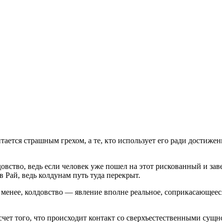
итается страшным грехом, а те, кто использует его ради достиж
довство, ведь если человек уже пошел на этот рискованный и за
 Рай, ведь колдунам путь туда перекрыт.
 менее, колдовство — явление вполне реальное, соприкасающеес
 счет того, что происходит контакт со сверхъестественными су