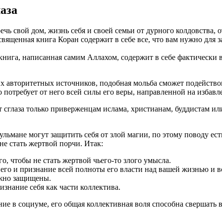
аза
чь свой дом, жизнь себя и своей семьи от дурного колдовства, о
 священная книга Коран содержит в себе все, что вам нужно для 
 книга, написанная самим Аллахом, содержит в себе фактически
их авторитетных источников, подобная мольба сможет подействов
то потребует от него всей силы его веры, направленной на избав
 сглаза только приверженцам ислама, христианам, буддистам ил
.
ульмане могут защитить себя от злой магии, по этому поводу ес
не стать жертвой порчи. Итак:
о, чтобы не стать жертвой чьего-то злого умысла.
о и признание всей полноты его власти над вашей жизнью и всем
ежно защищены.
знание себя как части коллектива.
 в социуме, его общая коллективная воля способна свершать ве