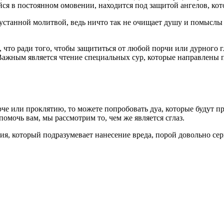
йся в постоянном омовении, находится под защитой ангелов, кот
устанной молитвой, ведь ничто так не очищает душу и помыслы ч
, что ради того, чтобы защититься от любой порчи или дурного г
 Важным является чтение специальных сур, которые направлены 
орче или проклятию, то можете попробовать дуа, которые будут
омочь вам, мы рассмотрим то, чем же является сглаз.
я, который подразумевает нанесение вреда, порой довольно сер