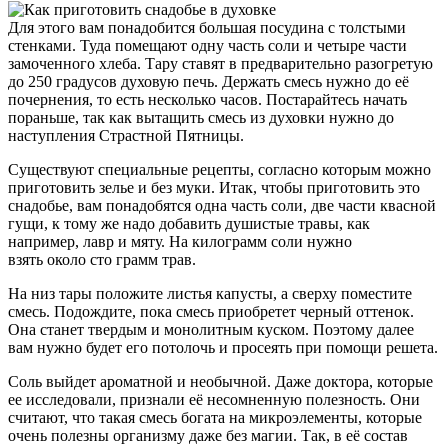
Для этого вам понадобится большая посудина с толстыми
стенками. Туда помещают одну часть соли и четыре части
замоченного хлеба. Тару ставят в предварительно разогретую
до 250 градусов духовую печь. Держать смесь нужно до её
почернения, то есть несколько часов. Постарайтесь начать
пораньше, так как вытащить смесь из духовки нужно до
наступления Страстной Пятницы.
Существуют специальные рецепты, согласно которым можно
приготовить зелье и без муки. Итак, чтобы приготовить это
снадобье, вам понадобятся одна часть соли, две части квасной
гущи, к тому же надо добавить душистые травы, как
например, лавр и мяту. На килограмм соли нужно
взять около сто грамм трав.
На низ тары положите листья капусты, а сверху поместите
смесь. Подождите, пока смесь приобретет черный оттенок.
Она станет твердым и монолитным куском. Поэтому далее
вам нужно будет его потолочь и просеять при помощи решета.
Соль выйдет ароматной и необычной. Даже доктора, которые
ее исследовали, признали её несомненную полезность. Они
считают, что такая смесь богата на микроэлементы, которые
очень полезны организму даже без магии. Так, в её состав