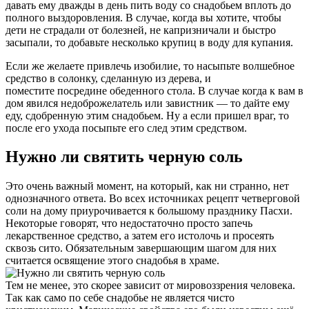
давать ему дважды в день пить воду со снадобьем вплоть до
полного выздоровления. В случае, когда вы хотите, чтобы
дети не страдали от болезней, не капризничали и быстро
засыпали, то добавьте несколько крупиц в воду для купания.
Если же желаете привлечь изобилие, то насыпьте волшебное
средство в солонку, сделанную из дерева, и
поместите посредине обеденного стола. В случае когда к вам в
дом явился недоброжелатель или завистник — то дайте ему
еду, сдобренную этим снадобьем. Ну а если пришел враг, то
после его ухода посыпьте его след этим средством.
Нужно ли святить черную соль
Это очень важный момент, на который, как ни странно, нет
однозначного ответа. Во всех источниках рецепт четверговой
соли на дому приурочивается к большому празднику Пасхи.
Некоторые говорят, что недостаточно просто запечь
лекарственное средство, а затем его истолочь и просеять
сквозь сито. Обязательным завершающим шагом для них
считается освящение этого снадобья в храме.
Тем не менее, это скорее зависит от мировоззрения человека.
Так как само по себе снадобье не является чисто