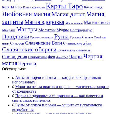
Карты Таро
карты
Колесо года
Йога
Камни талисманы
Любовная магия
Магия денег
Магия
защиты
Магия здоровья
Магия чисел
Магия камней
Мантры
Молитвы
Мудры
Нострадамус
Мандала
Руны
Праздники
Русалки
Святые
Приметы о птицах
Семейная
Славянские Боги
Славянские ду́хи
Симорон
магия
Славянские обереги
Славянские символы
Черная
Сновидения
Чакры
Феи
Спиритизм
Фен-Шуй
магия
Чертоги
Обсуждаемое
0
Аяты от порчи и сглаза — когда и как правильно
использовать
0
Молитва от зла врагов и порчи — магическая защита
от колдовства
0
Порча на здоровье и её признаки — как навести и
снять самостоятельно
0
Руны от сглаза и порчи — защита от негативного
воздействия