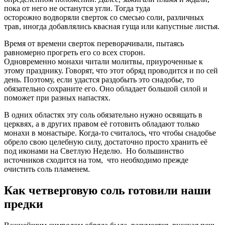
пока от него не останутся угли. Тогда туда
осторожно водворяли сверток со смесью соли, различных
трав, иногда добавлялись квасная гуща или капустные листья.
Время от времени сверток переворачивали, пытаясь
равномерно прогреть его со всех сторон.
Одновременно монахи читали молитвы, приуроченные к
этому празднику. Говорят, что этот обряд проводится и по сей
день. Поэтому, если удастся раздобыть это снадобье, то
обязательно сохраните его. Оно обладает большой силой и
поможет при разных напастях.
В одних областях эту соль обязательно нужно освящать в
церквях, а в других правом её готовить обладают только
монахи в монастыре. Когда-то считалось, что чтобы снадобье
обрело свою целебную силу, достаточно просто хранить её
под иконами на Светлую Неделю. Но большинство
источников сходится на том, что необходимо прежде
очистить соль пламенем.
Как четверговую соль готовили наши
предки