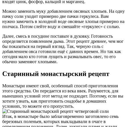
входят цинк, фосфор, кальций и марганец.
Можно заменить муку добавлением овсяных хлопьев. На одну
пачку соли уходит примерно две пачки геркулеса. Вам
нужно замочить в холодной воде овсяные хлопья примерно на
полчаса. Потом слейте воду и смешайте «геркулес» с солью.
Далее, смесь в посудине поставьте в духовку. Готовность
определяется появлением дыма. Этот рецепт древнее, чем мог
бы показаться на первый взгляд. Так, черную соль с
добавлением овса готовили ещё с давних времен. Но так как
сегодня мало кто готов лущить и размалывать овес, то его
обычно заменяют хлопьями.
Старинный монастырский рецепт
Монастыри имеют свой, особенный способ приготовления
этого средства. Он передается из века ввек. Разумеется, для
нынешних условий этот метод не подходит. Поэтому, если вы
хотите узнать, как приготовить снадобье в домашних
условиях, то можете его пропустить.
Итак, в монастыре было заблаговременно заготовлено семь
березовых поленьев, которых выкладывали в очаге в
определенном положении. Далее, зажигали пламя и ждали,