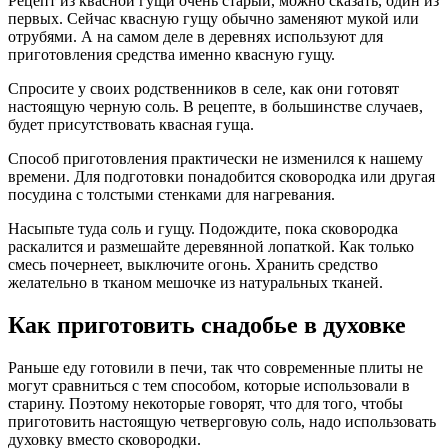
Рецепт из квасной гущи очень старый, можно сказать, один из
первых. Сейчас квасную гущу обычно заменяют мукой или
отрубями. А на самом деле в деревнях используют для
приготовления средства именно квасную гущу.
Спросите у своих родственников в селе, как они готовят
настоящую черную соль. В рецепте, в большинстве случаев,
будет присутствовать квасная гуща.
Способ приготовления практически не изменился к нашему
времени. Для подготовки понадобится сковородка или другая
посудина с толстыми стенками для нагревания.
Насыпьте туда соль и гущу. Подождите, пока сковородка
раскалится и размешайте деревянной лопаткой. Как только
смесь почернеет, выключите огонь. Хранить средство
желательно в тканом мешочке из натуральных тканей.
Как приготовить снадобье в духовке
Раньше еду готовили в печи, так что современные плиты не
могут сравниться с тем способом, которые использовали в
старину. Поэтому некоторые говорят, что для того, чтобы
приготовить настоящую четверговую соль, надо использовать
духовку вместо сковородки.