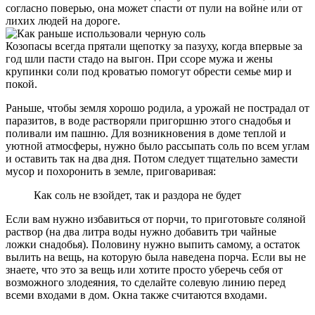
согласно поверью, она может спасти от пули на войне или от
лихих людей на дороге.
Козопасы всегда прятали щепотку за пазуху, когда впервые за
год шли пасти стадо на выгон. При ссоре мужа и жены
крупинки соли под кроватью помогут обрести семье мир и
покой.
Раньше, чтобы земля хорошо родила, а урожай не пострадал от
паразитов, в воде растворяли пригоршню этого снадобья и
поливали им пашню. Для возникновения в доме теплой и
уютной атмосферы, нужно было рассыпать соль по всем углам
и оставить так на два дня. Потом следует тщательно замести
мусор и похоронить в земле, приговаривая:
Как соль не взойдет, так и раздора не будет
Если вам нужно избавиться от порчи, то приготовьте соляной
раствор (на два литра воды нужно добавить три чайные
ложки снадобья). Половину нужно выпить самому, а остаток
вылить на вещь, на которую была наведена порча. Если вы не
знаете, что это за вещь или хотите просто уберечь себя от
возможного злодеяния, то сделайте солевую линию перед
всеми входами в дом. Окна также считаются входами.