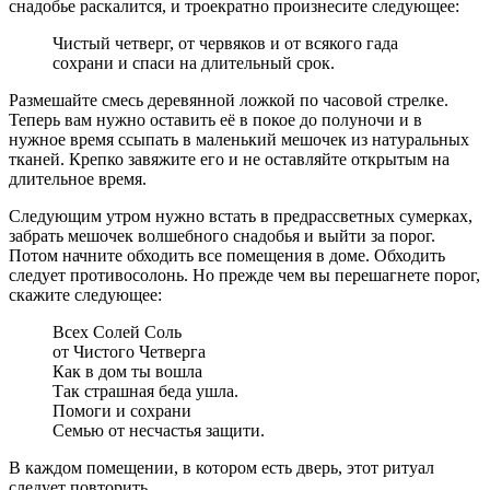
снадобье раскалится, и троекратно произнесите следующее:
Чистый четверг, от червяков и от всякого гада
сохрани и спаси на длительный срок.
Размешайте смесь деревянной ложкой по часовой стрелке.
Теперь вам нужно оставить её в покое до полуночи и в
нужное время ссыпать в маленький мешочек из натуральных
тканей. Крепко завяжите его и не оставляйте открытым на
длительное время.
Следующим утром нужно встать в предрассветных сумерках,
забрать мешочек волшебного снадобья и выйти за порог.
Потом начните обходить все помещения в доме. Обходить
следует противосолонь. Но прежде чем вы перешагнете порог,
скажите следующее:
Всех Солей Соль
от Чистого Четверга
Как в дом ты вошла
Так страшная беда ушла.
Помоги и сохрани
Семью от несчастья защити.
В каждом помещении, в котором есть дверь, этот ритуал
следует повторить.