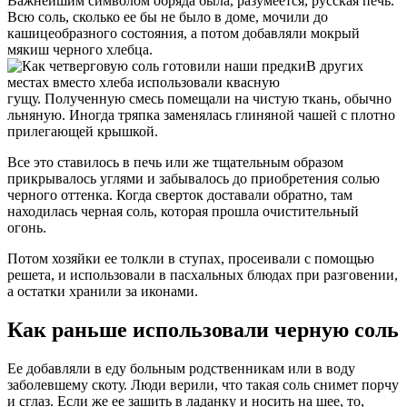
Важнейшим символом обряда была, разумеется, русская печь.
Всю соль, сколько ее бы не было в доме, мочили до
кашицеобразного состояния, а потом добавляли мокрый
мякиш черного хлебца.
В других
местах вместо хлеба использовали квасную
гущу. Полученную смесь помещали на чистую ткань, обычно
льняную. Иногда тряпка заменялась глиняной чашей с плотно
прилегающей крышкой.
Все это ставилось в печь или же тщательным образом
прикрывалось углями и забывалось до приобретения солью
черного оттенка. Когда сверток доставали обратно, там
находилась черная соль, которая прошла очистительный
огонь.
Потом хозяйки ее толкли в ступах, просеивали с помощью
решета, и использовали в пасхальных блюдах при разговении,
а остатки хранили за иконами.
Как раньше использовали черную соль
Ее добавляли в еду больным родственникам или в воду
заболевшему скоту. Люди верили, что такая соль снимет порчу
и сглаз. Если же ее зашить в ладанку и носить на шее, то,