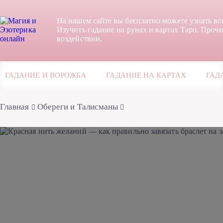
На нашем сайте вы бесплатно можете узнать вс
Изучить гадание на рунах и картах Таро. Прочи
воздействии.
ГАДАНИЕ И ВОРОЖБА
ГАДАНИЕ НА КАРТАХ
ГАД
Главная
Обереги и Талисманы