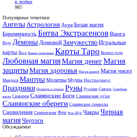
и любви
985
Популярные тематики
Ангелы
Астрология
Белая магия
Аура
Битва Экстрасенсов
Ванга
Беременность
Де́моны
Замужество
Домовой
Игральные
Вуду
Карты Таро
карты
Колесо года
Йога
Камни талисманы
Любовная магия
Магия денег
Магия
защиты
Магия здоровья
Магия чисел
Магия камней
Мантры
Молитвы
Мудры
Нострадамус
Мандала
Руны
Праздники
Русалки
Святые
Приметы о птицах
Семейная
Славянские Боги
Славянские ду́хи
Симорон
магия
Славянские обереги
Славянские символы
Черная
Сновидения
Чакры
Феи
Спиритизм
Фен-Шуй
магия
Чертоги
Обсуждаемое