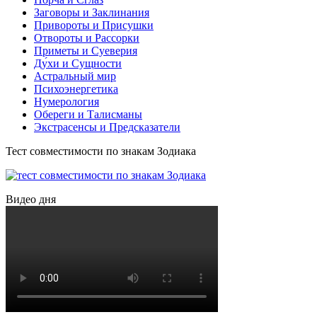
Заговоры и Заклинания
Привороты и Присушки
Отвороты и Рассорки
Приметы и Суеверия
Ду́хи и Сущности
Астральный мир
Психоэнергетика
Нумерология
Обереги и Талисманы
Экстрасенсы и Предсказатели
Тест совместимости по знакам Зодиака
Видео дня