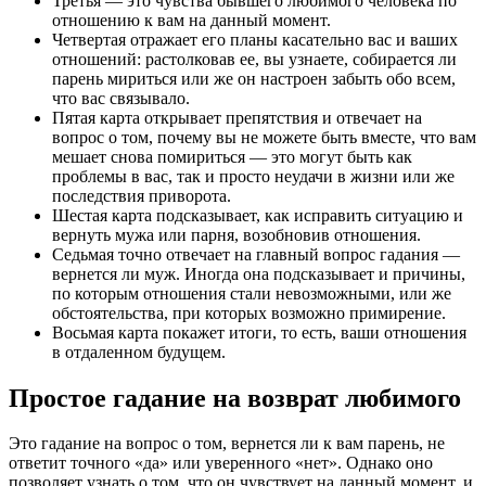
Третья — это чувства бывшего любимого человека по
отношению к вам на данный момент.
Четвертая отражает его планы касательно вас и ваших
отношений: растолковав ее, вы узнаете, собирается ли
парень мириться или же он настроен забыть обо всем,
что вас связывало.
Пятая карта открывает препятствия и отвечает на
вопрос о том, почему вы не можете быть вместе, что вам
мешает снова помириться — это могут быть как
проблемы в вас, так и просто неудачи в жизни или же
последствия приворота.
Шестая карта подсказывает, как исправить ситуацию и
вернуть мужа или парня, возобновив отношения.
Седьмая точно отвечает на главный вопрос гадания —
вернется ли муж. Иногда она подсказывает и причины,
по которым отношения стали невозможными, или же
обстоятельства, при которых возможно примирение.
Восьмая карта покажет итоги, то есть, ваши отношения
в отдаленном будущем.
Простое гадание на возврат любимого
Это гадание на вопрос о том, вернется ли к вам парень, не
ответит точного «да» или уверенного «нет». Однако оно
позволяет узнать о том, что он чувствует на данный момент, и