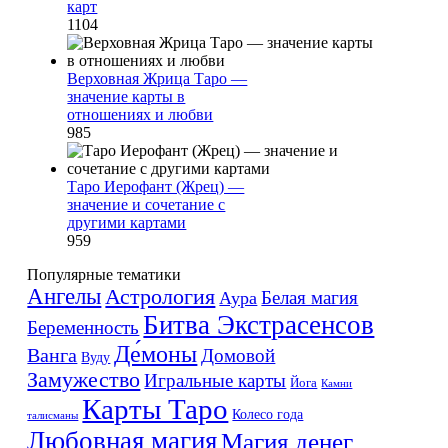
карт
1104
Верховная Жрица Таро —
значение карты в
отношениях и любви
985
Таро Иерофант (Жрец) —
значение и сочетание с
другими картами
959
Популярные тематики
Ангелы
Астрология
Белая магия
Аура
Битва Экстрасенсов
Беременность
Де́моны
Ванга
Домовой
Вуду
Замужество
Игральные карты
Йога
Камни
Карты Таро
Колесо года
талисманы
Любовная магия
Магия денег