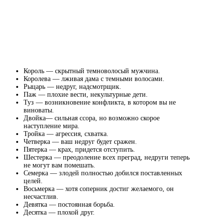
Король — скрытный темноволосый мужчина.
Королева — лживая дама с темными волосами.
Рыцарь — недруг, надсмотрщик.
Паж — плохие вести, некультурные дети.
Туз — возникновение конфликта, в котором вы не
виноваты.
Двойка— сильная ссора, но возможно скорое
наступление мира.
Тройка — агрессия, схватка.
Четверка — ваш недруг будет сражен.
Пятерка — крах, придется отступить.
Шестерка — преодоление всех преград, недруги теперь
не могут вам помешать.
Семерка — злодей полностью добился поставленных
целей.
Восьмерка — хотя соперник достиг желаемого, он
несчастлив.
Девятка — постоянная борьба.
Десятка — плохой друг.