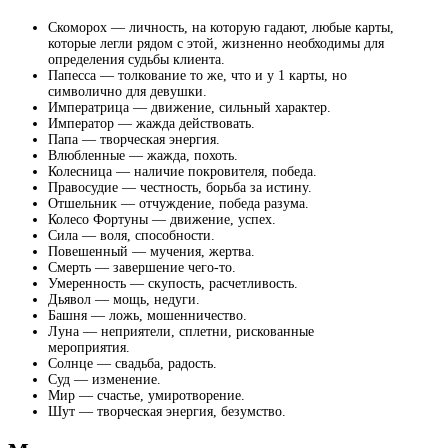
Скоморох — личность, на которую гадают, любые карты,
которые легли рядом с этой, жизненно необходимы для
определения судьбы клиента.
Папесса — толкование то же, что и у 1 карты, но
символично для девушки.
Императрица — движение, сильный характер.
Император — жажда действовать.
Папа — творческая энергия.
Влюбленные — жажда, похоть.
Колесница — наличие покровителя, победа.
Правосудие — честность, борьба за истину.
Отшельник — отчуждение, победа разума.
Колесо Фортуны — движение, успех.
Сила — воля, способности.
Повешенный — мучения, жертва.
Смерть — завершение чего-то.
Умеренность — скупость, расчетливость.
Дьявол — мощь, недуги.
Башня — ложь, мошенничество.
Луна — неприятели, сплетни, рискованные
мероприятия.
Солнце — свадьба, радость.
Суд — изменение.
Мир — счастье, умиротворение.
Шут — творческая энергия, безумство.