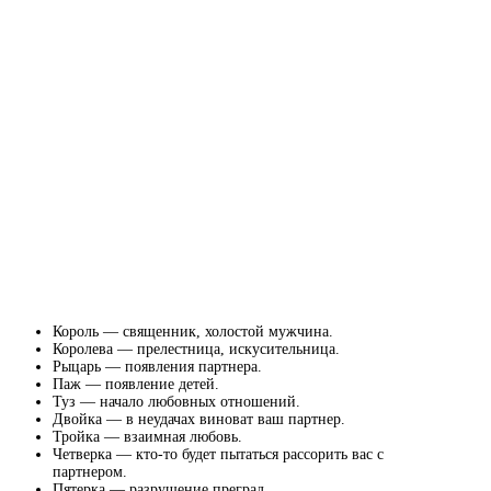
Король — священник, холостой мужчина.
Королева — прелестница, искусительница.
Рыцарь — появления партнера.
Паж — появление детей.
Туз — начало любовных отношений.
Двойка — в неудачах виноват ваш партнер.
Тройка — взаимная любовь.
Четверка — кто-то будет пытаться рассорить вас с
партнером.
Пятерка — разрушение преград.