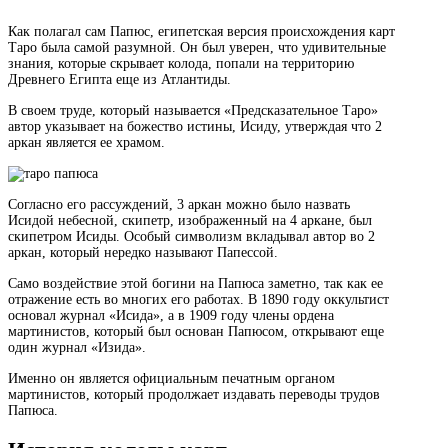
Как полагал сам Папюс, египетская версия происхождения карт
Таро была самой разумной. Он был уверен, что удивительные
знания, которые скрывает колода, попали на территорию
Древнего Египта еще из Атлантиды.
В своем труде, который называется «Предсказательное Таро»
автор указывает на божество истины, Исиду, утверждая что 2
аркан является ее храмом.
Согласно его рассуждений, 3 аркан можно было назвать
Исидой небесной, скипетр, изображенный на 4 аркане, был
скипетром Исиды. Особый символизм вкладывал автор во 2
аркан, который нередко называют Папессой.
Само воздействие этой богини на Папюса заметно, так как ее
отражение есть во многих его работах. В 1890 году оккультист
основал журнал «Исида», а в 1909 году члены ордена
мартинистов, который был основан Папюсом, открывают еще
один журнал «Изида».
Именно он является официальным печатным органом
мартинистов, который продолжает издавать переводы трудов
Папюса.