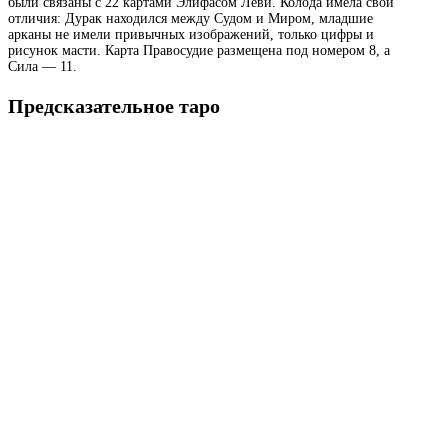
были связаны с 22 картами Элифасом Леви. Колода имела свои
отличия: Дурак находился между Судом и Миром, младшие
арканы не имели привычных изображений, только цифры и
рисунок масти. Карта Правосудие размещена под номером 8, а
Сила — 11.
Предсказательное таро