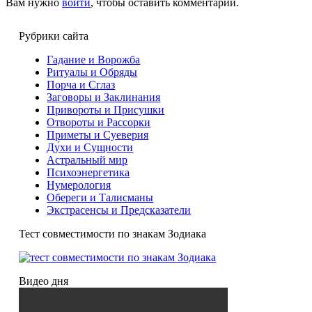
Вам нужно
войти
, чтобы оставить комментарий.
Рубрики сайта
Гадание и Ворожба
Ритуалы и Обряды
Порча и Сглаз
Заговоры и Заклинания
Привороты и Присушки
Отвороты и Рассорки
Приметы и Суеверия
Ду́хи и Сущности
Астральный мир
Психоэнергетика
Нумерология
Обереги и Талисманы
Экстрасенсы и Предсказатели
Тест совместимости по знакам Зодиака
Видео дня