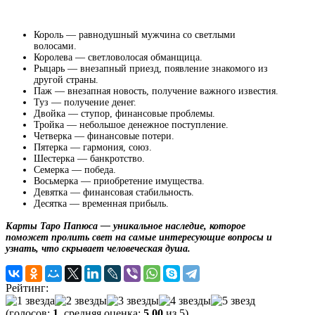
Король — равнодушный мужчина со светлыми
волосами.
Королева — светловолосая обманщица.
Рыцарь — внезапный приезд, появление знакомого из
другой страны.
Паж — внезапная новость, получение важного известия.
Туз — получение денег.
Двойка — ступор, финансовые проблемы.
Тройка — небольшое денежное поступление.
Четверка — финансовые потери.
Пятерка — гармония, союз.
Шестерка — банкротство.
Семерка — победа.
Восьмерка — приобретение имущества.
Девятка — финансовая стабильность.
Десятка — временная прибыль.
Карты Таро Папюса — уникальное наследие, которое
поможет пролить свет на самые интересующие вопросы и
узнать, что скрывает человеческая душа.
Рейтинг:
(голосов:
1
, средняя оценка:
5,00
из 5)