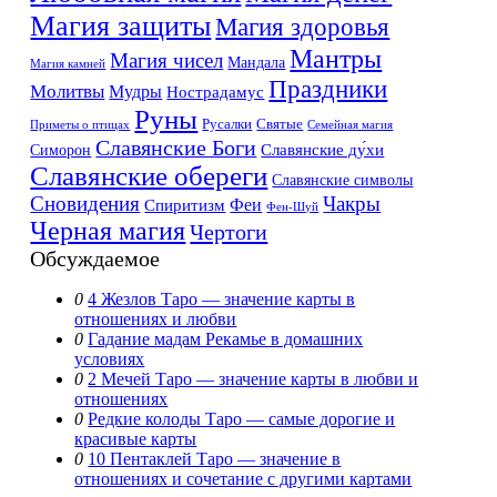
Магия защиты
Магия здоровья
Мантры
Магия чисел
Мандала
Магия камней
Праздники
Молитвы
Мудры
Нострадамус
Руны
Русалки
Святые
Приметы о птицах
Семейная магия
Славянские Боги
Славянские ду́хи
Симорон
Славянские обереги
Славянские символы
Сновидения
Чакры
Феи
Спиритизм
Фен-Шуй
Черная магия
Чертоги
Обсуждаемое
0
4 Жезлов Таро — значение карты в
отношениях и любви
0
Гадание мадам Рекамье в домашних
условиях
0
2 Мечей Таро — значение карты в любви и
отношениях
0
Редкие колоды Таро — самые дорогие и
красивые карты
0
10 Пентаклей Таро — значение в
отношениях и сочетание с другими картами