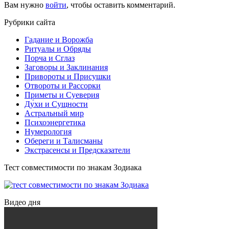
Вам нужно
войти
, чтобы оставить комментарий.
Рубрики сайта
Гадание и Ворожба
Ритуалы и Обряды
Порча и Сглаз
Заговоры и Заклинания
Привороты и Присушки
Отвороты и Рассорки
Приметы и Суеверия
Ду́хи и Сущности
Астральный мир
Психоэнергетика
Нумерология
Обереги и Талисманы
Экстрасенсы и Предсказатели
Тест совместимости по знакам Зодиака
Видео дня