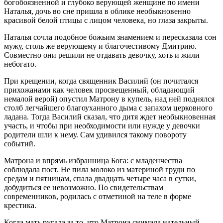
богобоязненной и глубоко верующей женщине по имени
Наталья, дочь во сне пришла в облике необыкновенно
красивой белой птицы с лицом человека, но глаза закрыты.
Наталья сочла подобное божьим знамением и пересказала сон
мужу, столь же верующему и благочестивому Дмитрию.
Совместно они решили не отдавать девочку, хоть и жили
небогато.
При крещении, когда священник Василий (он почитался
прихожанами как человек просвещенный, обладающий
немалой верой) опустил Матрону в купель, над ней поднялся
столб легчайшего благоуханного дыма с запахом церковного
ладана. Тогда Василий сказал, что дитя ждет необыкновенная
участь, и чтобы при необходимости или нужде у девочки
родители шли к нему. Сам удивился такому повороту
событий.
Матрона и впрямь избранница Бога: с младенчества
соблюдала пост. Не пила молоко из материной груди по
средам и пятницам, спала двадцать четыре часа в сутки,
добудиться ее невозможно. По свидетельствам
современников, родилась с отметиной на теле в форме
крестика.
Когда мать ругала за то, что Матрона снимала нательный