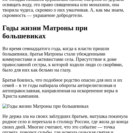
освящать воду, это право священника или монахини, она
творила чудеса, скромно о них умалчивая. А, как мы знаем,
скромность — украшение добродетели.
Годы жизни Матроны при
большевиках
Во время семнадцатого года, когда к власти пришли
большевики, братья Матроны стали убежденными
коммунистами и активистами села. Присутствие в доме
православной сестры, к которой ходили люди со скорбями,
было для них как бельмо на глазу.
Братья боялись, что подобное родство опасно для них и их
семей – в те годы набирала обороты антирелигиозная и
антиправославная, направленная на искоренение веры в
Христа кампания.
Не держа зла на своих заблудших братьев, матушка покинула
родное село и переехала в столицу России, где жила до конца
своих дней. Многие считают, что это событие — точка
отсчета, поворот судьбы, где исчезла сельская святая и