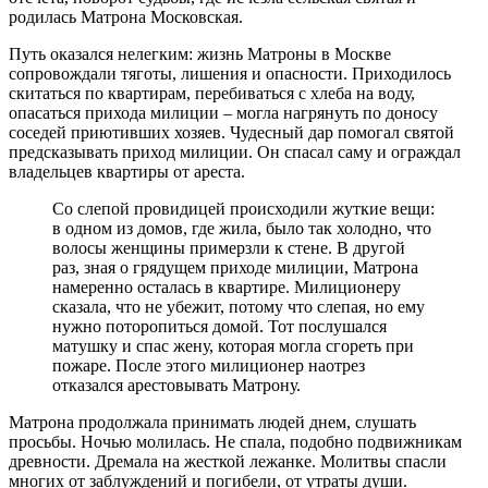
родилась Матрона Московская.
Путь оказался нелегким: жизнь Матроны в Москве
сопровождали тяготы, лишения и опасности. Приходилось
скитаться по квартирам, перебиваться с хлеба на воду,
опасаться прихода милиции – могла нагрянуть по доносу
соседей приютивших хозяев. Чудесный дар помогал святой
предсказывать приход милиции. Он спасал саму и ограждал
владельцев квартиры от ареста.
Со слепой провидицей происходили жуткие вещи:
в одном из домов, где жила, было так холодно, что
волосы женщины примерзли к стене. В другой
раз, зная о грядущем приходе милиции, Матрона
намеренно осталась в квартире. Милиционеру
сказала, что не убежит, потому что слепая, но ему
нужно поторопиться домой. Тот послушался
матушку и спас жену, которая могла сгореть при
пожаре. После этого милиционер наотрез
отказался арестовывать Матрону.
Матрона продолжала принимать людей днем, слушать
просьбы. Ночью молилась. Не спала, подобно подвижникам
древности. Дремала на жесткой лежанке. Молитвы спасли
многих от заблуждений и погибели, от утраты души.