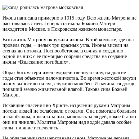
Икона написана примерно в 1915 году. Всю жизнь Матрона не
расставалась с ней. Теперь эта икона Божией Матери
находится в Москве, в Покровском женском монастыре.
Всю жизнь Матрону окружали иконы. В той комнате, где она
провела годы, – целых три красных угла. Иконы висели на
стенах до потолка. Поспособствовала святая и созданию
одной из них: с ее помощью собрали средства на создание
иконы «Взыскание погибших».
Образ Богоматери имел чудодейственную силу, на долгие
годы стал объектом паломничества. Во время жестокой засухи
икону выносили на луг, служили молебен. И начинался дождь,
поивший землю живительной влагой. Такова сила Божьей
Матери.
Искавшие спасения во Христе, исцеления руками Матроны
потоки людей не ослабевали с годами. Она помогала больным
и скорбящим, просила за них, молилась за людей, какое бы зло
они ни чинили. Молитва Матроны над водой давала особые
силы: пившие исцелялись.
Не обладая никаким церковным саном, Матрона не дерзала