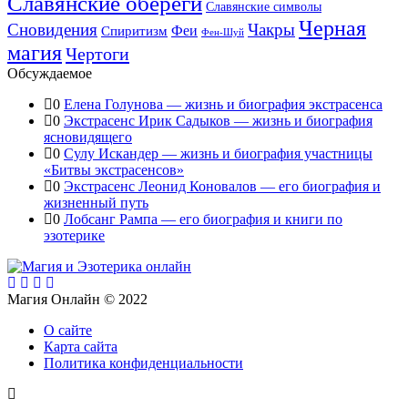
Славянские обереги
Славянские символы
Черная
Сновидения
Чакры
Феи
Спиритизм
Фен-Шуй
магия
Чертоги
Обсуждаемое
0
Елена Голунова — жизнь и биография экстрасенса
0
Экстрасенс Ирик Садыков — жизнь и биография
ясновидящего
0
Сулу Искандер — жизнь и биография участницы
«Битвы экстрасенсов»
0
Экстрасенс Леонид Коновалов — его биография и
жизненный путь
0
Лобсанг Рампа — его биография и книги по
эзотерике
Магия Онлайн © 2022
О сайте
Карта сайта
Политика конфиденциальности