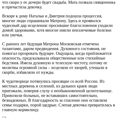
что скоро у ее дочери будет свадьба. Мать позвала священника
и причастила девочку.
Вскоре к дому Натальи и Дмитрия подошла процессия,
многие люди спрашивали Матрону. Здесь и проявился
чудесный дар исцеления: просившие благословения уходили
домой здоровыми, хотя многие имели неизлечимые болезни
или увечья.
С ранних лет будущая Матрона Московская отмечена
талантами, даром предвидения. Духовного состояния, он
помогал прозревать будущее. Ощущала, когда приближается
опасность, предсказывала общественные или стихийные
бедствия. Имела духовную и телесную чистоту, потому ее
молитвы огромной силы – исцеляли от хворей, утешали в
скорби, избавляли от нужды.
К чудотворице потянулись просящие со всей России. Из
местных деревень и селений, из дальних краев люди
приезжали, поверив слуху о необыкновенной целительнице.
Привозили больных, не встававших самостоятельно,
безнадежных. В благодарность за спасение они оставляли
семье подарки, порой щедрые. Слепая девочка превратилась в
главную кормилицу.