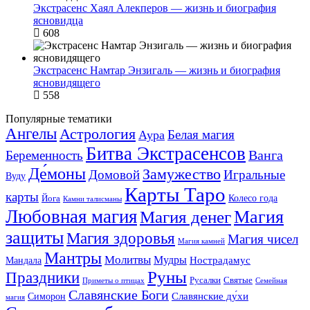
Экстрасенс Хаял Алекперов — жизнь и биография
ясновидца
608
Экстрасенс Намтар Энзигаль — жизнь и биография
ясновидящего
558
Популярные тематики
Ангелы
Астрология
Белая магия
Аура
Битва Экстрасенсов
Ванга
Беременность
Де́моны
Замужество
Домовой
Игральные
Вуду
Карты Таро
карты
Колесо года
Йога
Камни талисманы
Любовная магия
Магия денег
Магия
защиты
Магия здоровья
Магия чисел
Магия камней
Мантры
Молитвы
Мудры
Нострадамус
Мандала
Руны
Праздники
Русалки
Святые
Приметы о птицах
Семейная
Славянские Боги
Славянские ду́хи
Симорон
магия