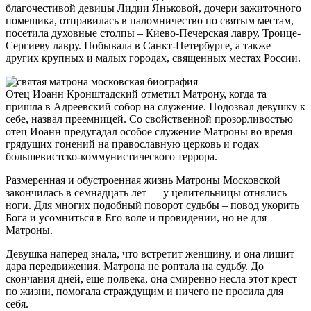
благочестивой девицы Лидии Яньковой, дочери зажиточного
помещика, отправилась в паломничество по святым местам,
посетила духовные столпы – Киево-Печерская лавру, Троице-
Сергиеву лавру. Побывала в Санкт-Петербурге, а также
других крупных и малых городах, священных местах России.
Отец Иоанн Кронштадский отметил Матрону, когда та
пришла в Адреевский собор на служение. Подозвал девушку к
себе, назвал преемницей. Со свойственной прозорливостью
отец Иоанн предугадал особое служение Матроны во время
грядущих гонений на православную церковь и годах
большевистско-коммунистического террора.
Размеренная и обустроенная жизнь Матроны Московской
закончилась в семнадцать лет — у целительницы отнялись
ноги. Для многих подобный поворот судьбы – повод укорить
Бога и усомниться в Его воле и провидении, но не для
Матроны.
Девушка наперед знала, что встретит женщину, и она лишит
дара передвижения. Матрона не роптала на судьбу. До
скончания дней, еще полвека, она смиренно несла этот крест
по жизни, помогала страждущим и ничего не просила для
себя.