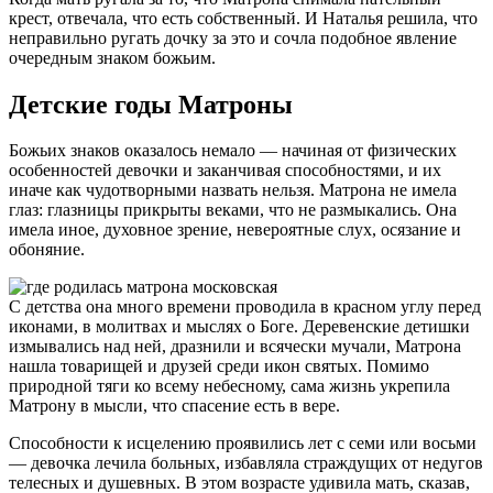
крест, отвечала, что есть собственный. И Наталья решила, что
неправильно ругать дочку за это и сочла подобное явление
очередным знаком божьим.
Детские годы Матроны
Божьих знаков оказалось немало — начиная от физических
особенностей девочки и заканчивая способностями, и их
иначе как чудотворными назвать нельзя. Матрона не имела
глаз: глазницы прикрыты веками, что не размыкались. Она
имела иное, духовное зрение, невероятные слух, осязание и
обоняние.
С детства она много времени проводила в красном углу перед
иконами, в молитвах и мыслях о Боге. Деревенские детишки
измывались над ней, дразнили и всячески мучали, Матрона
нашла товарищей и друзей среди икон святых. Помимо
природной тяги ко всему небесному, сама жизнь укрепила
Матрону в мысли, что спасение есть в вере.
Способности к исцелению проявились лет с семи или восьми
— девочка лечила больных, избавляла страждущих от недугов
телесных и душевных. В этом возрасте удивила мать, сказав,