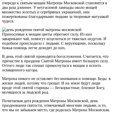
очереди к святым мощам Матроны Московской становятся в
два раза длиннее. У неугасимой лампады около мощей
множество золотых и серебряных украшений, они
пожертвованы благодарными людьми за творимые матушкой
чудеса.
Приносимые к мощам цветы обретают силу. Из них
заваривают чай, помогут исцелиться от тяжелых недугов. И
подобное происходило с людьми. С верующими, поскольку
божья помощь легче доходит до них.
В день этой святой проводятся богослужения. Считается, что
причастие в праздник Святой Матроны имеет большую силу.
Оттого люди так спешат прикоснуться к мощам и испить
освященного кагора.
Матрона никого не оставляет без внимания и помощи. Беды в
жизни людей, потому что грешат. И на земле будут люди
вроде этой святой старицы — бескорыстные, близкие Богу,
молящиеся за людской род.
Почитаемая дата рождения Матроны Московской, день
празднования святости, отмечаемый многими людьми, и то,
что мы не забываем место, где родилась Матрона Московская,