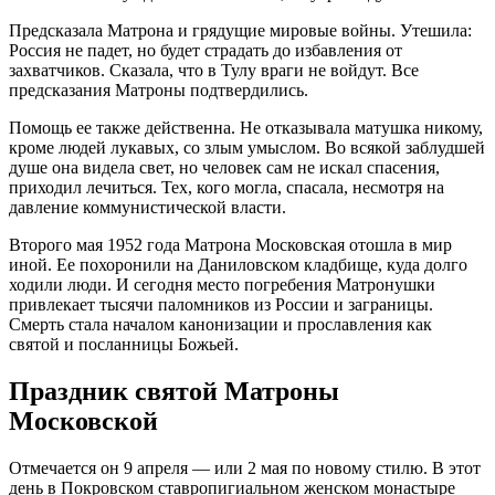
Предсказала Матрона и грядущие мировые войны. Утешила:
Россия не падет, но будет страдать до избавления от
захватчиков. Сказала, что в Тулу враги не войдут. Все
предсказания Матроны подтвердились.
Помощь ее также действенна. Не отказывала матушка никому,
кроме людей лукавых, со злым умыслом. Во всякой заблудшей
душе она видела свет, но человек сам не искал спасения,
приходил лечиться. Тех, кого могла, спасала, несмотря на
давление коммунистической власти.
Второго мая 1952 года Матрона Московская отошла в мир
иной. Ее похоронили на Даниловском кладбище, куда долго
ходили люди. И сегодня место погребения Матронушки
привлекает тысячи паломников из России и заграницы.
Смерть стала началом канонизации и прославления как
святой и посланницы Божьей.
Праздник святой Матроны
Московской
Отмечается он 9 апреля — или 2 мая по новому стилю. В этот
день в Покровском ставропигиальном женском монастыре