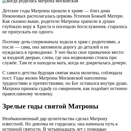
Детские годы Матроны прошли в храме — близ дома
Никоновых располагалась церковь Успения Божьей Матери.
Как сказано выше, родители Матроны хранили в душах
глубокую веру в Христа и посещали богослужения, старались
не пропускать ни одного.
Поэтому дочь спервоначала ходила в храм с родителями, а
после — сама, она запомнила дорогу до деталей и не
нуждалась в проводнике. У нее было свое привычное место:
за входной дверью, слева, где она недвижимо стояла при
службе. Там ее и находила мать, когда не докричалась дочери.
С самого детства будущая святая знала молитвы, соблюдала
пост. Годы жизни Матроны Московской наполнены
трудностями и препятствиями, но Бог оставался внутри души.
Матрона приняла судьбу со смирением, как подобает истинно
православному человеку.
Зрелые годы святой Матроны
Необыкновенный дар целительства сделал Матрону
известной. Но девочка не гордилась: она начинала путь к
истинной святости. В четырнадцать лет с помощью