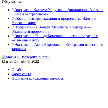
Обсуждаемое
0
Экстрасенс Фатима Хадуева — финалистка 13 сезона
«Битвы экстрасенсов»
0
Сбывшиеся предсказания и пророчества Ванги о
России и мире
0
Предсказания Вольфа Мессинга о будущем —
сбывшиеся пророчества
0
Экстрасенс Леонид Коновалов — его биография и
жизненный путь
0
Экстрасенс Анна Ефремова — биография известного
таролога
Магия Онлайн © 2022
О сайте
Карта сайта
Политика конфиденциальности