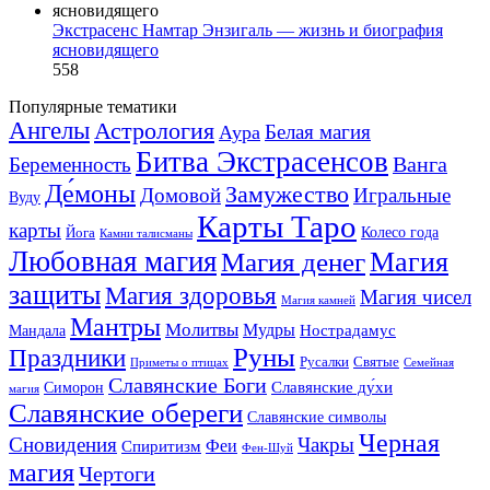
Экстрасенс Намтар Энзигаль — жизнь и биография
ясновидящего
558
Популярные тематики
Ангелы
Астрология
Белая магия
Аура
Битва Экстрасенсов
Ванга
Беременность
Де́моны
Замужество
Домовой
Игральные
Вуду
Карты Таро
карты
Колесо года
Йога
Камни талисманы
Любовная магия
Магия денег
Магия
защиты
Магия здоровья
Магия чисел
Магия камней
Мантры
Молитвы
Мудры
Нострадамус
Мандала
Руны
Праздники
Русалки
Святые
Приметы о птицах
Семейная
Славянские Боги
Славянские ду́хи
Симорон
магия
Славянские обереги
Славянские символы
Черная
Сновидения
Чакры
Феи
Спиритизм
Фен-Шуй
магия
Чертоги