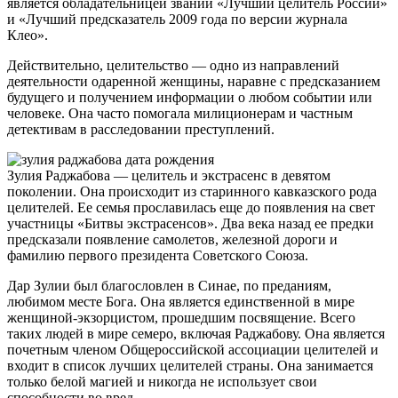
является обладательницей званий «Лучший целитель России»
и «Лучший предсказатель 2009 года по версии журнала
Клео».
Действительно, целительство — одно из направлений
деятельности одаренной женщины, наравне с предсказанием
будущего и получением информации о любом событии или
человеке. Она часто помогала милиционерам и частным
детективам в расследовании преступлений.
Зулия Раджабова — целитель и экстрасенс в девятом
поколении. Она происходит из старинного кавказского рода
целителей. Ее семья прославилась еще до появления на свет
участницы «Битвы экстрасенсов». Два века назад ее предки
предсказали появление самолетов, железной дороги и
фамилию первого президента Советского Союза.
Дар Зулии был благословлен в Синае, по преданиям,
любимом месте Бога. Она является единственной в мире
женщиной-экзорцистом, прошедшим посвящение. Всего
таких людей в мире семеро, включая Раджабову. Она является
почетным членом Общероссийской ассоциации целителей и
входит в список лучших целителей страны. Она занимается
только белой магией и никогда не использует свои
способности во вред.