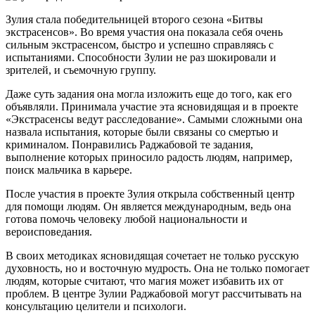
Зулия стала победительницей второго сезона «Битвы
экстрасенсов». Во время участия она показала себя очень
сильным экстрасенсом, быстро и успешно справляясь с
испытаниями. Способности Зулии не раз шокировали и
зрителей, и съемочную группу.
Даже суть задания она могла изложить еще до того, как его
объявляли. Принимала участие эта ясновидящая и в проекте
«Экстрасенсы ведут расследование». Самыми сложными она
назвала испытания, которые были связаны со смертью и
криминалом. Понравились Раджабовой те задания,
выполнение которых приносило радость людям, например,
поиск мальчика в карьере.
После участия в проекте Зулия открыла собственный центр
для помощи людям. Он является международным, ведь она
готова помочь человеку любой национальности и
вероисповедания.
В своих методиках ясновидящая сочетает не только русскую
духовность, но и восточную мудрость. Она не только помогает
людям, которые считают, что магия может избавить их от
проблем. В центре Зулии Раджабовой могут рассчитывать на
консультацию целители и психологи.