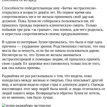
Способности победительницы шоу «Битва экстрасенсов»
открылись в возрасте девяти лет. Но первое время она
сопротивлялась им и не желала принимать свой дар как
должное. Пока Зулия не собиралась пользоваться им, ей
пришлось трижды пережить клиническую смерть. Только
побывав три раза «за гранью», она поняла, для чего родилась,
и перестала сопротивляться своему предназначению.
В одном из интервью Зулия призналась, что была и еще одна
причина — ухудшение зрения. Родственники считали, что она
могла бы ослепнуть, если бы не начала пользоваться даром.
Несмотря на то, что Зулия не желала заниматься
экстрасенсорикой и помощью людям, ей пришлось принять
свою судьбу. Ее здоровье восстановилось только после того,
как она начала приемы.
Раджабова не раз рассказывала о том, что видела, пока
находилась между жизнью и смертью. Она описывает другой
мир, в котором видела серые горы и длинную дорогу. Одежда
населяющих этот мир людей была иной, и люди отличались от
людей нашего мира. Возвращаться обратно Зулия не хотела,
по ее мнению, там было лучше.