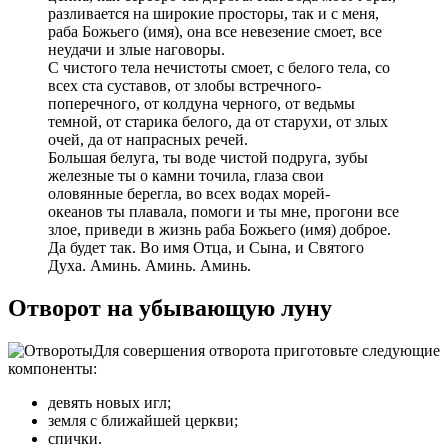
разливается на широкие просторы, так и с меня,
раба Божьего (имя), она все невезение смоет, все
неудачи и злые наговоры.
С чистого тела нечистоты смоет, с белого тела, со
всех ста суставов, от злобы встречного-
поперечного, от колдуна черного, от ведьмы
темной, от старика белого, да от старухи, от злых
очей, да от напрасных речей.
Большая белуга, ты воде чистой подруга, зубы
железные ты о камни точила, глаза свои
оловянные берегла, во всех водах морей-
океанов ты плавала, помоги и ты мне, прогони все
злое, приведи в жизнь раба Божьего (имя) доброе.
Да будет так. Во имя Отца, и Сына, и Святого
Духа. Аминь. Аминь. Аминь.
Отворот на убывающую луну
Для совершения отворота приготовьте следующие
компоненты:
девять новых игл;
земля с ближайшей церкви;
спички.