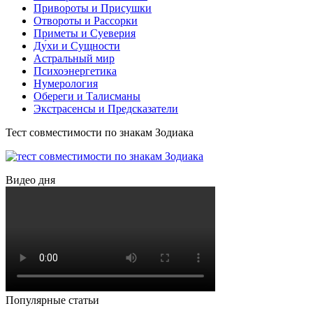
Привороты и Присушки
Отвороты и Рассорки
Приметы и Суеверия
Ду́хи и Сущности
Астральный мир
Психоэнергетика
Нумерология
Обереги и Талисманы
Экстрасенсы и Предсказатели
Тест совместимости по знакам Зодиака
Видео дня
Популярные статьи