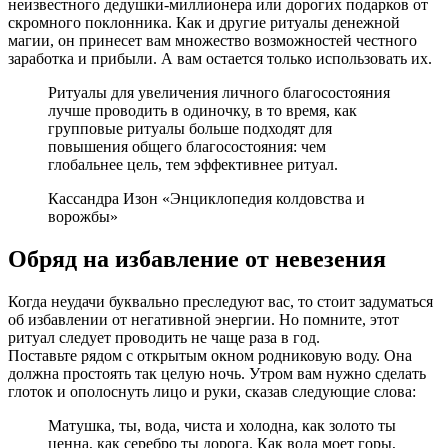
неизвестного дедушки-миллионера или дорогих подарков от
скромного поклонника. Как и другие ритуалы денежной
магии, он принесет вам множество возможностей честного
заработка и прибыли. А вам остается только использовать их.
Ритуалы для увеличения личного благосостояния
лучше проводить в одиночку, в то время, как
групповые ритуалы больше подходят для
повышения общего благосостояния: чем
глобальнее цель, тем эффективнее ритуал.
Кассандра Изон «Энциклопедия колдовства и
ворожбы»
Обряд на избавление от невезения
Когда неудачи буквально преследуют вас, то стоит задуматься
об избавлении от негативной энергии. Но помните, этот
ритуал следует проводить не чаще раза в год.
Поставьте рядом с открытым окном родниковую воду. Она
должна простоять так целую ночь. Утром вам нужно сделать
глоток и ополоснуть лицо и руки, сказав следующие слова:
Матушка, ты, вода, чиста и холодна, как золото ты
ценна, как серебро ты дорога. Как вода моет горы,