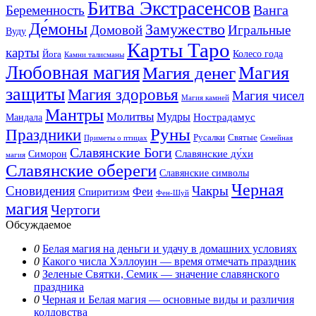
Битва Экстрасенсов
Ванга
Беременность
Де́моны
Замужество
Домовой
Игральные
Вуду
Карты Таро
карты
Колесо года
Йога
Камни талисманы
Любовная магия
Магия денег
Магия
защиты
Магия здоровья
Магия чисел
Магия камней
Мантры
Молитвы
Мудры
Нострадамус
Мандала
Руны
Праздники
Русалки
Святые
Приметы о птицах
Семейная
Славянские Боги
Славянские ду́хи
Симорон
магия
Славянские обереги
Славянские символы
Черная
Сновидения
Чакры
Феи
Спиритизм
Фен-Шуй
магия
Чертоги
Обсуждаемое
0
Белая магия на деньги и удачу в домашних условиях
0
Какого числа Хэллоуин — время отмечать праздник
0
Зеленые Святки, Семик — значение славянского
праздника
0
Черная и Белая магия — основные виды и различия
колдовства