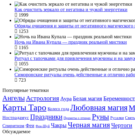
Как очистить зеркало от негатива и чужой энергетики
1999
Обряды очищения и защиты от негативного магического 
1253
Ночь на Ивана Купала — праздник реальной мистики
1165
Ритуал с тапочками для привлечения мужчины и на заму
1055
Симоронские ритуалы очень действенные и отлично ра
723
Популярные тематики
Ангелы
Астрология
Белая магия
Беременност
Аура
Карты Таро
Любовная магия
М
Колесо года
Руны
Праздники
Нострадамус
Русалки
Свят
Приметы о птицах
Черная магия
Чертоги
Чакры
Феи
Спиритизм
Фен-Шуй
Обсуждаемое