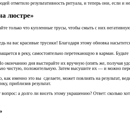
ей отметило результативность ритуала, и теперь они, если и не 
на люстре»
йте только что купленные трусы, чтобы смыть с них негативную 
едь на вас красивые трусики! Благодаря этому обновка насытит
вращается в реку, самостоятельно перетекающую в карман. Будьте
По окончанию дня выстирайте их вручную (опять же, получая уд
ельно чистую, положительную. Затем высушите их — и можно пер
, как именно это вы сделаете, может повлиять на результат, вед
ику, приблизив результат.
т вопрос: а долго ли висеть этому украшению? Ответ: сколько хот
»