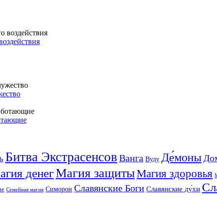
воздействия
жество
ботающие
Битва Экстрасенсов
Де́моны
Ванга
ь
До
Вуду
агия денег
Магия защиты
Магия здоровья
Сл
Славянские Боги
Славянские ду́хи
Симорон
ые
Семейная магия