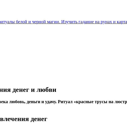
итуалы белой и черной магии. Изучить гадание на рунах и карта
ния денег и любви
а любовь, деньги и удачу. Ритуал «красные трусы на люстре»
влечения денег