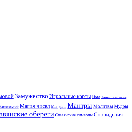
Замужество
мовой
Игральные карты
Йога
Камни талисманы
Мантры
Магия чисел
Молитвы
Мудры
Мандала
Магия камней
авянские обереги
Сновидения
Славянские символы