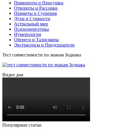
Привороты и Присушки
Отвороты и Рассорки
Приметы и Суеверия
Ду́хи и Сущности
Астральный мир
Психоэнергетика
Нумерология
Обереги и Талисманы
Экстрасенсы и Предсказатели
Тест совместимости по знакам Зодиака
Видео дня
Популярные статьи