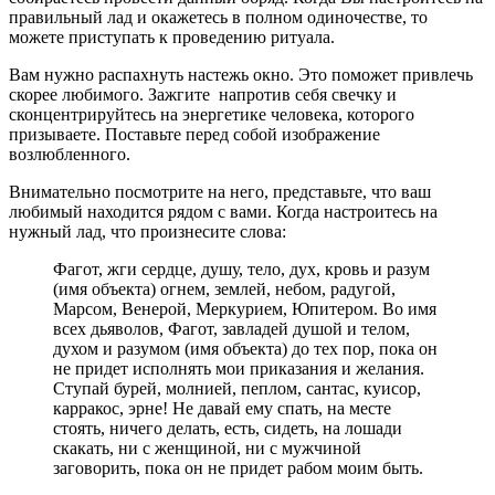
правильный лад и окажетесь в полном одиночестве, то
можете приступать к проведению ритуала.
Вам нужно распахнуть настежь окно. Это поможет привлечь
скорее любимого. Зажгите напротив себя свечку и
сконцентрируйтесь на энергетике человека, которого
призываете. Поставьте перед собой изображение
возлюбленного.
Внимательно посмотрите на него, представьте, что ваш
любимый находится рядом с вами. Когда настроитесь на
нужный лад, что произнесите слова:
Фагот, жги сердце, душу, тело, дух, кровь и разум
(имя объекта) огнем, землей, небом, радугой,
Марсом, Венерой, Меркурием, Юпитером. Во имя
всех дьяволов, Фагот, завладей душой и телом,
духом и разумом (имя объекта) до тех пор, пока он
не придет исполнять мои приказания и желания.
Ступай бурей, молнией, пеплом, сантас, куисор,
карракос, эрне! Не давай ему спать, на месте
стоять, ничего делать, есть, сидеть, на лошади
скакать, ни с женщиной, ни с мужчиной
заговорить, пока он не придет рабом моим быть.