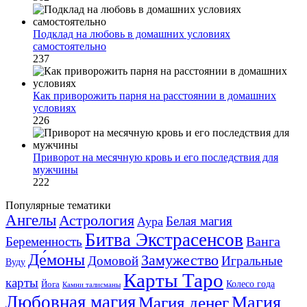
Подклад на любовь в домашних условиях
самостоятельно
237
Как приворожить парня на расстоянии в домашних
условиях
226
Приворот на месячную кровь и его последствия для
мужчины
222
Популярные тематики
Ангелы
Астрология
Белая магия
Аура
Битва Экстрасенсов
Ванга
Беременность
Де́моны
Замужество
Домовой
Игральные
Вуду
Карты Таро
карты
Колесо года
Йога
Камни талисманы
Любовная магия
Магия денег
Магия