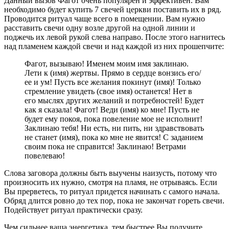
Данный вызов Фагот очень популярен и эффективен. Вам
необходимо будет купить 7 свечей церкви поставить их в ряд.
Проводится ритуал чаще всего в помещении. Вам нужно
расставить свечи одну возле другой на одной линии и
поджечь их левой рукой слева направо. После этого нагнитесь
над пламенем каждой свечи и над каждой из них прошепчите:
Фагот, вызываю! Именем моим имя заклинаю.
Лети к (имя) жертвы. Прямо в сердце вонзись его/
ее и ум! Пусть все желания покинут (имя)! Только
стремление увидеть (свое имя) останется! Нет в
его мыслях других желаний и потребностей! Будет
как я сказала! Фагот! Веди (имя) ко мне! Пусть не
будет ему покоя, пока повеление мое не исполнит!
Заклинаю тебя! Ни есть, ни пить, ни здравствовать
не станет (имя), пока ко мне не явится! С заданием
своим пока не справится! Заклинаю! Ветрами
повелеваю!
Слова заговора должны быть выучены наизусть, потому что
произносить их нужно, смотря на пламя, не отрываясь. Если
Вы прерветесь, то ритуал придется начинать с самого начала.
Обряд длится ровно до тех пор, пока не закончат гореть свечи.
Подействует ритуал практически сразу.
Чем сильнее ваша энергетика, тем быстрее Вы получите