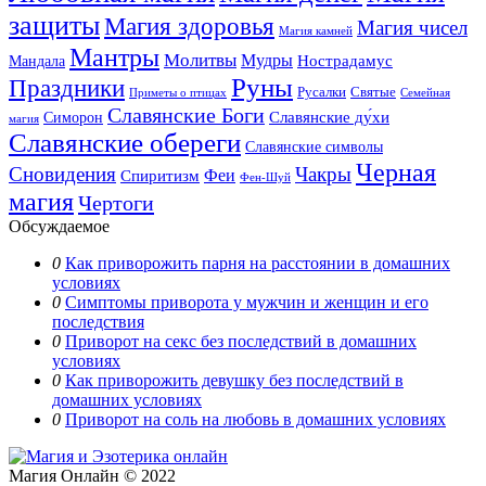
защиты
Магия здоровья
Магия чисел
Магия камней
Мантры
Молитвы
Мудры
Нострадамус
Мандала
Руны
Праздники
Русалки
Святые
Приметы о птицах
Семейная
Славянские Боги
Славянские ду́хи
Симорон
магия
Славянские обереги
Славянские символы
Черная
Сновидения
Чакры
Феи
Спиритизм
Фен-Шуй
магия
Чертоги
Обсуждаемое
0
Как приворожить парня на расстоянии в домашних
условиях
0
Симптомы приворота у мужчин и женщин и его
последствия
0
Приворот на секс без последствий в домашних
условиях
0
Как приворожить девушку без последствий в
домашних условиях
0
Приворот на соль на любовь в домашних условиях
Магия Онлайн © 2022