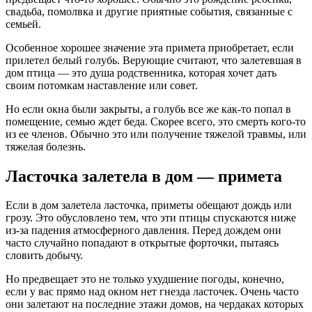
свадьба, помолвка и другие приятные события, связанные с
семьей.
Особенное хорошее значение эта примета приобретает, если
прилетел белый голубь. Верующие считают, что залетевшая в
дом птица — это душа родственника, которая хочет дать
своим потомкам наставление или совет.
Но если окна были закрыты, а голубь все же как-то попал в
помещение, семью ждет беда. Скорее всего, это смерть кого-то
из ее членов. Обычно это или получение тяжелой травмы, или
тяжелая болезнь.
Ласточка залетела в дом — примета
Если в дом залетела ласточка, приметы обещают дождь или
грозу. Это обусловлено тем, что эти птицы спускаются ниже
из-за падения атмосферного давления. Перед дождем они
часто случайно попадают в открытые форточки, пытаясь
словить добычу.
Но предвещает это не только ухудшение погоды, конечно,
если у вас прямо над окном нет гнезда ласточек. Очень часто
они залетают на последние этажи домов, на чердаках которых