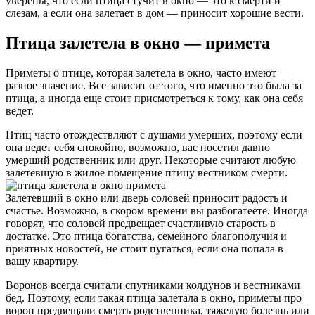
уверены, что если птица стучит в окно — это к смерти и
слезам, а если она залетает в дом — приносит хорошие вести.
Птица залетела в окно — примета
Приметы о птице, которая залетела в окно, часто имеют
разное значение. Все зависит от того, что именно это была за
птица, а иногда еще стоит присмотреться к тому, как она себя
ведет.
Птиц часто отождествляют с душами умерших, поэтому если
она ведет себя спокойно, возможно, вас посетил давно
умерший родственник или друг. Некоторые считают любую
залетевшую в жилое помещение птицу вестником смерти.
Залетевший в окно или дверь соловей приносит радость и
счастье. Возможно, в скором времени вы разбогатеете. Иногда
говорят, что соловей предвещает счастливую старость в
достатке. Это птица богатства, семейного благополучия и
приятных новостей, не стоит пугаться, если она попала в
вашу квартиру.
Воронов всегда считали спутниками колдунов и вестниками
бед. Поэтому, если такая птица залетала в окно, приметы про
ворон предвещали смерть родственника, тяжелую болезнь или