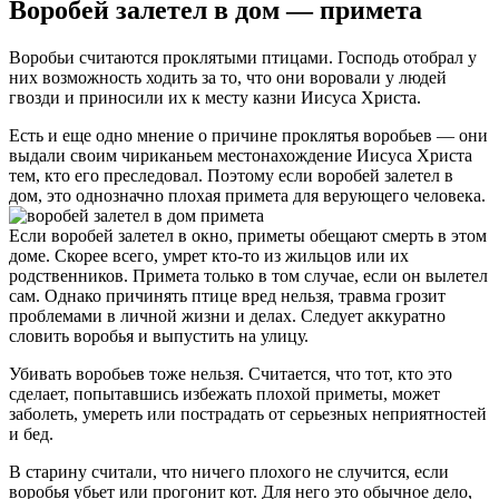
Воробей залетел в дом — примета
Воробьи считаются проклятыми птицами. Господь отобрал у
них возможность ходить за то, что они воровали у людей
гвозди и приносили их к месту казни Иисуса Христа.
Есть и еще одно мнение о причине проклятья воробьев — они
выдали своим чириканьем местонахождение Иисуса Христа
тем, кто его преследовал. Поэтому если воробей залетел в
дом, это однозначно плохая примета для верующего человека.
Если воробей залетел в окно, приметы обещают смерть в этом
доме. Скорее всего, умрет кто-то из жильцов или их
родственников. Примета только в том случае, если он вылетел
сам. Однако причинять птице вред нельзя, травма грозит
проблемами в личной жизни и делах. Следует аккуратно
словить воробья и выпустить на улицу.
Убивать воробьев тоже нельзя. Считается, что тот, кто это
сделает, попытавшись избежать плохой приметы, может
заболеть, умереть или пострадать от серьезных неприятностей
и бед.
В старину считали, что ничего плохого не случится, если
воробья убьет или прогонит кот. Для него это обычное дело,