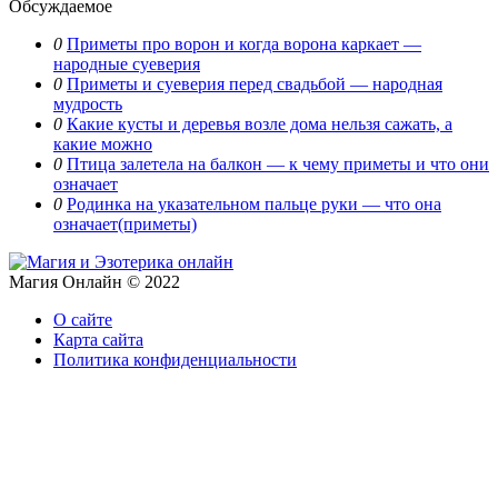
Обсуждаемое
0
Приметы про ворон и когда ворона каркает —
народные суеверия
0
Приметы и суеверия перед свадьбой — народная
мудрость
0
Какие кусты и деревья возле дома нельзя сажать, а
какие можно
0
Птица залетела на балкон — к чему приметы и что они
означает
0
Родинка на указательном пальце руки — что она
означает(приметы)
Магия Онлайн © 2022
О сайте
Карта сайта
Политика конфиденциальности