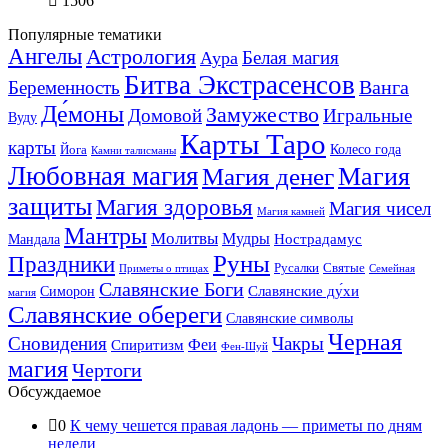
1506
Популярные тематики
Ангелы
Астрология
Белая магия
Аура
Битва Экстрасенсов
Ванга
Беременность
Де́моны
Замужество
Домовой
Игральные
Вуду
Карты Таро
карты
Колесо года
Йога
Камни талисманы
Любовная магия
Магия денег
Магия
защиты
Магия здоровья
Магия чисел
Магия камней
Мантры
Молитвы
Мудры
Нострадамус
Мандала
Руны
Праздники
Русалки
Святые
Приметы о птицах
Семейная
Славянские Боги
Славянские ду́хи
Симорон
магия
Славянские обереги
Славянские символы
Черная
Сновидения
Чакры
Феи
Спиритизм
Фен-Шуй
магия
Чертоги
Обсуждаемое
0
К чему чешется правая ладонь — приметы по дням
недели