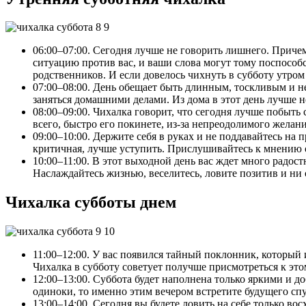
06:00–07:00. Сегодня лучше не говорить лишнего. Причем
ситуацию против вас, и ваши слова могут тому поспособст
родственников. И если довелось чихнуть в субботу утром
07:00–08:00. День обещает быть длинным, тоскливым и н
заняться домашними делами. Из дома в этот день лучше не
08:00–09:00. Чихалка говорит, что сегодня лучше побыть 
всего, быстро его покинете, из-за непреодолимого желан
09:00–10:00. Держите себя в руках и не поддавайтесь на
критичная, лучше уступить. Прислушивайтесь к мнению 
10:00–11:00. В этот выходной день вас ждет много радос
Наслаждайтесь жизнью, веселитесь, ловите позитив и ни 
Чихалка субботы днем
11:00–12:00. У вас появился тайный поклонник, которы
Чихалка в субботу советует получше присмотреться к это
12:00–13:00. Суббота будет наполнена только яркими и
одиноки, то именно этим вечером встретите будущего спу
13:00–14:00. Сегодня вы будете ловить на себе только в