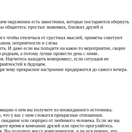
ашем окружении есть завистники, которые постараются обернуть
 вы общаетесь: простых знакомых, близких друзей и
ого чтобы отвлечься от грустных мыслей, приметы советуют
вания, неприятности и слезы.
ить. И даже если вы попадете на какое-то мероприятие, скорее
ы родным, а потому лучше провести день с ними.
ям. Научитесь находить компромисс, если ситуация не
риятностей в будущем.
аря чему прекрасное настроение продержится до самого вечера.
рмацию о нем вы получите из неожиданного источника.
, что у вас с ним сложатся прекрасные отношения.
 свидание или сюрприз от любимого человека. Если же вы
дите время в компании друзей или просто прогуляйтесь.
ия. Вы получите массу комплиментов, и не исключено, что