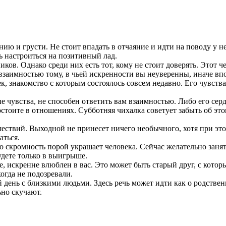
ию и грусти. Не стоит впадать в отчаяние и идти на поводу у н
ь настроиться на позитивный лад.
ков. Однако среди них есть тот, кому не стоит доверять. Этот че
 взаимностью тому, в чьей искренности вы неуверенны, иначе вп
 знакомство с которым состоялось совсем недавно. Его чувства и
ые чувства, не способен ответить вам взаимностью. Либо его сер
стоите в отношениях. Субботняя чихалка советует забыть об это
шествий. Выходной не принесет ничего необычного, хотя при эт
аться.
то скромность порой украшает человека. Сейчас желательно заня
удете только в выигрыше.
те, искренне влюблен в вас. Это может быть старый друг, с кото
когда не подозревали.
день с близкими людьми. Здесь речь может идти как о родствен
ьно скучают.