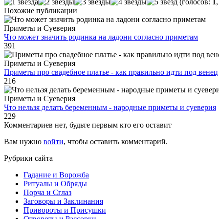
(голосов:
1
Похожие публикации
Приметы и Суеверия
Что может значить родинка на ладони согласно приметам
391
Приметы и Суеверия
Приметы про свадебное платье - как правильно идти под венец
216
Приметы и Суеверия
Что нельзя делать беременным - народные приметы и суеверия
229
Комментариев нет, будьте первым кто его оставит
Вам нужно
войти
, чтобы оставить комментарий.
Рубрики сайта
Гадание и Ворожба
Ритуалы и Обряды
Порча и Сглаз
Заговоры и Заклинания
Привороты и Присушки
Отвороты и Рассорки