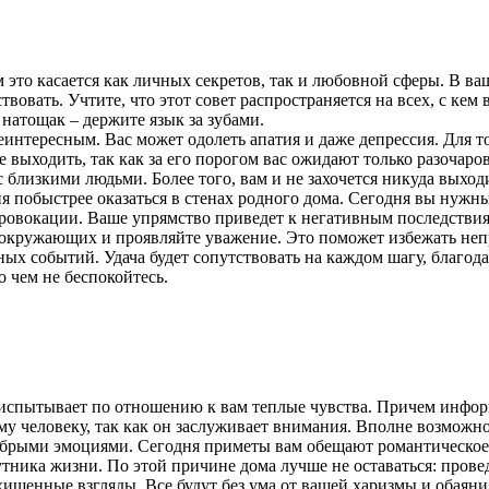
 это касается как личных секретов, так и любовной сферы. В в
вовать. Учтите, что этот совет распространяется на всех, с кем
 натощак – держите язык за зубами.
еинтересным. Вас может одолеть апатия и даже депрессия. Для т
 выходить, так как за его порогом вас ожидают только разочаро
с близкими людьми. Более того, вам и не захочется никуда выход
ия побыстрее оказаться в стенах родного дома. Сегодня вы нужн
 провокации. Ваше упрямство приведет к негативным последстви
окружающих и проявляйте уважение. Это поможет избежать неп
тных событий. Удача будет сопутствовать на каждом шагу, благод
о чем не беспокойтесь.
й испытывает по отношению к вам теплые чувства. Причем инфо
му человеку, так как он заслуживает внимания. Вполне возможно
 добрыми эмоциями. Сегодня приметы вам обещают романтическое
тника жизни. По этой причине дома лучше не оставаться: прове
осхищенные взгляды. Все будут без ума от вашей харизмы и обаян