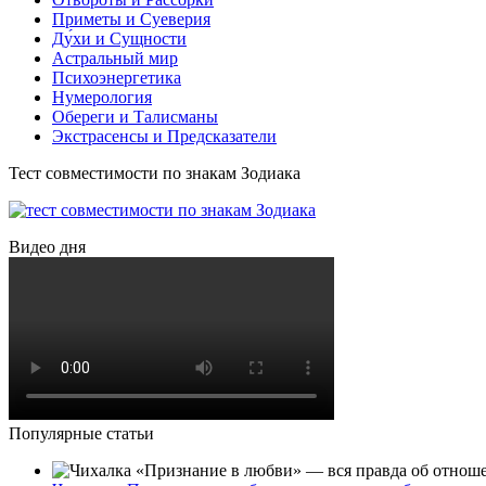
Приметы и Суеверия
Ду́хи и Сущности
Астральный мир
Психоэнергетика
Нумерология
Обереги и Талисманы
Экстрасенсы и Предсказатели
Тест совместимости по знакам Зодиака
Видео дня
Популярные статьи