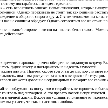
 поэтому постарайтесь выглядеть идеально.
ок – есть вероятность завязать новые отношения, которые начнут
ременной. Однако переживать не стоит, так как решение расстат
ождение в обществе старого друга. С этим человеком вы когда-то
 вас не слишком обрадует. Однако согласиться все же стоит: п
зение на вашей стороне, в жизни начинается белая полоса. Может
те действовать.
ток времени, народная примета обещает неожиданную встречу. Вы
есь, будьте начеку и постарайтесь не наделать глупостей.
желает вам зла. Причем, скорее всего, вы до сих пор считаете е
льность, иначе вы рискуете оказаться в неприятной ситуации.
 человек окажется довольно неординарным и покорит вас своими
айте необдуманных поступков и старайтесь не торопить события.
е контроль над ситуацией. А это чревато массой неприятностей.
ены в личной жизни. Вскоре вы услышите признание от человека
ним вы узнаете, что такое настоящая любовь.