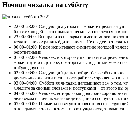
Ночная чихалка на субботу
22:00–23:00. Следующим утром вы можете предаться унын
близких людей – это поможет несколько отвлечься и внов
23:00-00:00. Вы нравитесь людям и имеете много поклонни
желательно сохранять бдительность. Не следует отвечать
00:00–01:00. К вам испытывает симпатию молодой человек,
безответными.
01:00–02:00. Человек, к которому вы питаете определенн
может идти о партнере, с которым вы в данный момент со
нибудь другого.
02:00–03:00. Следующий день пройдет без особых проис
достаточно энергии и сил, постарайтесь хорошенько высп
03:00–04:00. Субботняя чихалка напоминает вам о том, ч
Следите за своими словами и поступками – от этого вы б
04:00–05:00. Человек, которого вы довольно хорошо знае
человеком вы очень часто видитесь, но о его чувствах ни
05:00–06:00. Приметы советуют провести весь следующий 
откладывать это на потом – в вас нуждаются, за вами сил