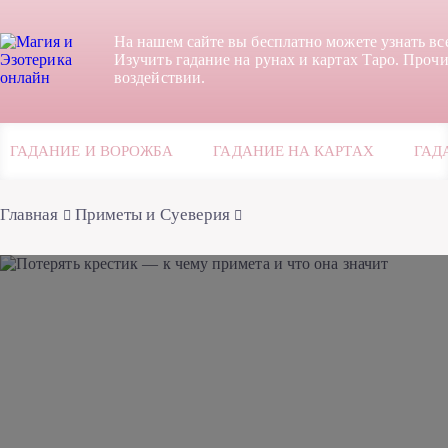
На нашем сайте вы бесплатно можете узнать вс
Изучить гадание на рунах и картах Таро. Прочи
воздействии.
ГАДАНИЕ И ВОРОЖБА
ГАДАНИЕ НА КАРТАХ
ГАД
Главная
Приметы и Суеверия