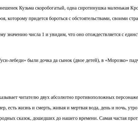
одинешенек Кузьма скоробогатый, одна сиротинушка маленькая К
ероя, которому придется бороться с обстоятельствами, своими 
му значению числа 1 и увидим, что оно отождествляется с един
«Гуси-лебеди» были дочка да сынок (двое детей), в «Морозко» па
оказывает читателю двух абсолютно противоположных персонаже
 есть жизнь и смерть, живая и мертвая вода, день и ночь, утро и
дных сказок, дошедших до нашего времени. Самая частая проти