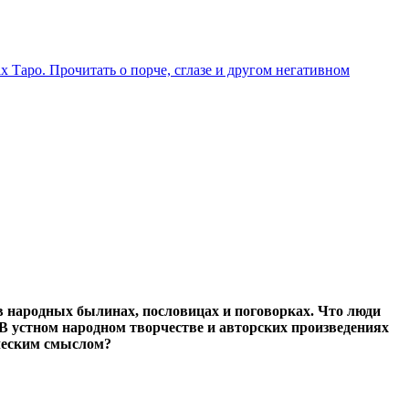
х Таро. Прочитать о порче, сглазе и другом негативном
 в народных былинах, пословицах и поговорках. Что люди
 В устном народном творчестве и авторских произведениях
ическим смыслом?