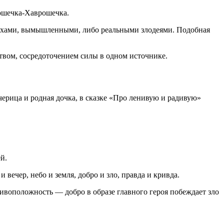
рошечка-Хаврошечка.
страхами, вымышленными, либо реальными злодеями. Подобная
ством, сосредоточением силы в одном источнике.
дчерица и родная дочка, в сказке «Про ленивую и радивую»
й.
 вечер, небо и земля, добро и зло, правда и кривда.
воположность — добро в образе главного героя побеждает зло