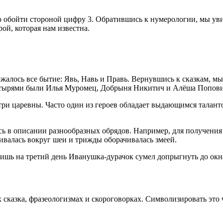
о обойти стороной цифру 3. Обратившись к нумерологии, мы уви
ой, которая нам известна.
жалось все бытие: Явь, Навь и Правь. Вернувшись к сказкам, мы
атырями были Илья Муромец, Добрыня Никитич и Алёша Попови
три царевны. Часто один из героев обладает выдающимся талант
ась в описании разнообразных обрядов. Например, для получени
вивалась вокруг шеи и трижды оборачивалась змеей.
лишь на третий день Иванушка-дурачок сумел допрыгнуть до окн
их сказка, фразеологизмах и скороговорках. Символизировать это