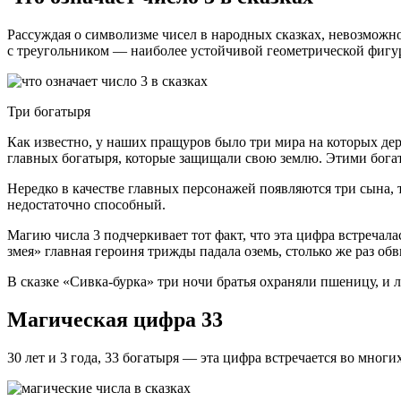
Рассуждая о символизме чисел в народных сказках, невозможн
с треугольником — наиболее устойчивой геометрической фигур
Три богатыря
Как известно, у наших пращуров было три мира на которых дер
главных богатыря, которые защищали свою землю. Этими бог
Нередко в качестве главных персонажей появляются три сына, 
недостаточно способный.
Магию числа 3 подчеркивает тот факт, что эта цифра встречал
змея» главная героиня трижды падала оземь, столько же раз об
В сказке «Сивка-бурка» три ночи братья охраняли пшеницу, и 
Магическая цифра 33
30 лет и 3 года, 33 богатыря — эта цифра встречается во мног