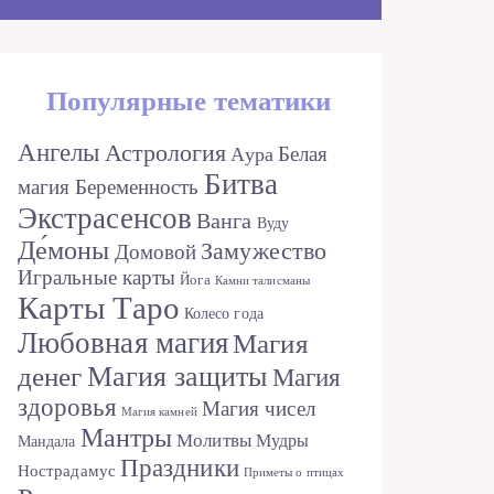
Популярные тематики
Ангелы
Астрология
Белая
Аура
Битва
магия
Беременность
Экстрасенсов
Ванга
Вуду
Де́моны
Замужество
Домовой
Игральные карты
Йога
Камни талисманы
Карты Таро
Колесо года
Любовная магия
Магия
денег
Магия защиты
Магия
здоровья
Магия чисел
Магия камней
Мантры
Молитвы
Мудры
Мандала
Праздники
Нострадамус
Приметы о птицах