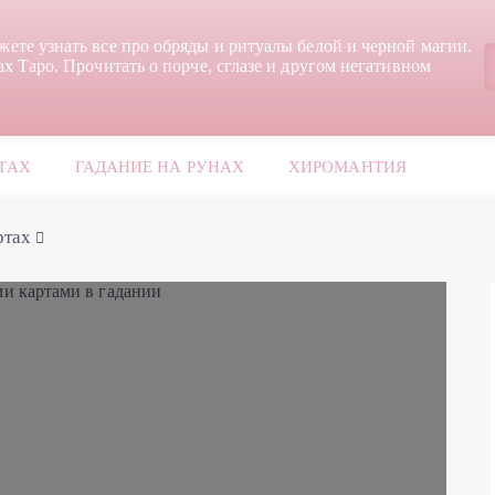
жете узнать все про обряды и ритуалы белой и черной магии.
ах Таро. Прочитать о порче, сглазе и другом негативном
ТАХ
ГАДАНИЕ НА РУНАХ
ХИРОМАНТИЯ
ртах