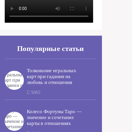
Популярные статьи
Толкование игральных
карт при гадании на
любовь и отношения
5065
Колесо Фортуны Таро —
значение и сочетание
карты в отношениях