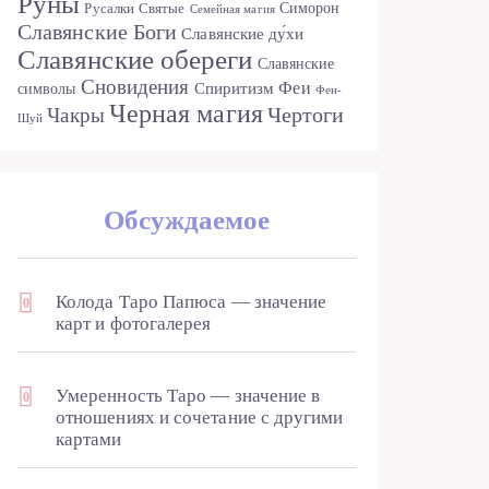
Руны
Симорон
Русалки
Святые
Семейная магия
Славянские Боги
Славянские ду́хи
Славянские обереги
Славянские
Сновидения
Феи
Спиритизм
символы
Фен-
Черная магия
Чертоги
Чакры
Шуй
Обсуждаемое
Колода Таро Папюса — значение
0
карт и фотогалерея
Умеренность Таро — значение в
0
отношениях и сочетание с другими
картами