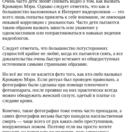
Очень часто дети любят снимать видео о том, как вызвать
Кровавую Мэри. Однако следует отметить, что как и
большинство выложенных в Интернет видеороликов — это
всего лишь попытка привлечь к себе внимание, не имеющая
никакой корреляции с реальностью. Часто дети пытаются
таким образом вызвать зависть или уважение у
одноклассников или попрактиковаться в навыках ведения
видеоблогов.
Следует отметить, что большинство потусторонних
сущностей крайне не любят, когда их пытаются снять, а все
доказательства очень быстро исчезают из общедоступных
источников самыми странными образами.
Но всё же это не касается фото того, как кто-либо вызывал
Кровавую Мэри. Если ритуал был проведен правильно, а
фотографии были сделаны при помощи пленочного
фотоаппарата, после проявки на них практически всегда
можно обнаружить женский силуэт, одетый в платье со
следами крови.
Конечно, такие фотографии тоже очень часто пропадали, а
самих фотографов весьма быстро находила насильственная
смерть — чаще всего от рук каких-либо преступников,
вооруженных ножом. Поэтому если вы просто хотите
погадать на парня или же получить дозу адреналина,