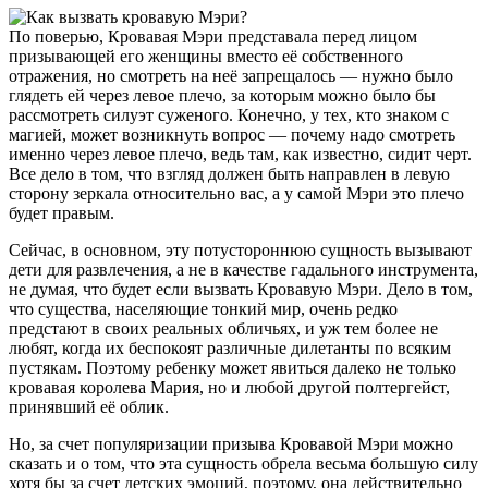
По поверью, Кровавая Мэри представала перед лицом
призывающей его женщины вместо её собственного
отражения, но смотреть на неё запрещалось — нужно было
глядеть ей через левое плечо, за которым можно было бы
рассмотреть силуэт суженого. Конечно, у тех, кто знаком с
магией, может возникнуть вопрос — почему надо смотреть
именно через левое плечо, ведь там, как известно, сидит черт.
Все дело в том, что взгляд должен быть направлен в левую
сторону зеркала относительно вас, а у самой Мэри это плечо
будет правым.
Сейчас, в основном, эту потустороннюю сущность вызывают
дети для развлечения, а не в качестве гадального инструмента,
не думая, что будет если вызвать Кровавую Мэри. Дело в том,
что существа, населяющие тонкий мир, очень редко
предстают в своих реальных обличьях, и уж тем более не
любят, когда их беспокоят различные дилетанты по всяким
пустякам. Поэтому ребенку может явиться далеко не только
кровавая королева Мария, но и любой другой полтергейст,
принявший её облик.
Но, за счет популяризации призыва Кровавой Мэри можно
сказать и о том, что эта сущность обрела весьма большую силу
хотя бы за счет детских эмоций, поэтому, она действительно