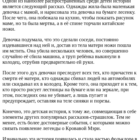
Одной из наиболее распространённых среди детей историй
является следующий рассказ. Однажды жила-была маленькая
девочка с мамой, и нарисовала эта девочка на бумаге лесенку.
После чего, она побежала на кухню, чтобы показать рисунок
маме, но та была мертва, а в её спине торчали китайские
ножи.
Девочка подумала, что это сделали соседи, постоянно
издевавшиеся над ней и, достав из тела матери ножи пошла
им мстить. Она убила нескольких человек, но совершенно
случайно её сбила машина, а труп ребёнка выкинули в
колодец, отрубив предварительно ей руки.
После этого дух девочки преследует всех тех, кто причастен к
смерти её матери, кто однажды сбивал людей на автомобилях
или скидывал их в колодец. Кроме того, она приходит и к тем,
кто просто рисует лестницы на бумаге или на зеркале, при
этом, последних она не убивает, а лишь пугает и
предупреждает, оставляя на теле синяки и порезы.
Конечно, это детская история, к тому же, совмещающая в себе
элементы других популярных рассказов-страшилок. Тем не
менее, есть более достоверные события, с которыми можно
связать появление легенды о Кровавой Мэри.
Изначально эта история появилась и стала частью фольклора в