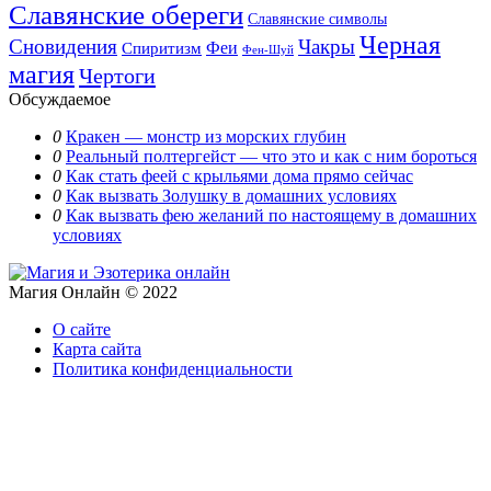
Славянские обереги
Славянские символы
Черная
Сновидения
Чакры
Феи
Спиритизм
Фен-Шуй
магия
Чертоги
Обсуждаемое
0
Кракен — монстр из морских глубин
0
Реальный полтергейст — что это и как с ним бороться
0
Как стать феей с крыльями дома прямо сейчас
0
Как вызвать Золушку в домашних условиях
0
Как вызвать фею желаний по настоящему в домашних
условиях
Магия Онлайн © 2022
О сайте
Карта сайта
Политика конфиденциальности