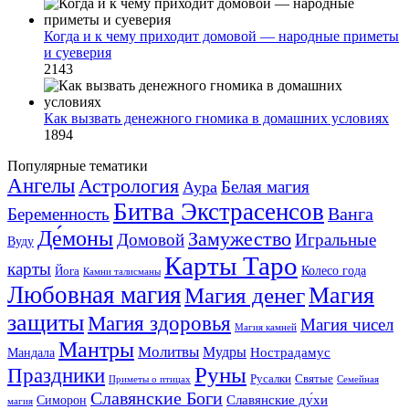
Когда и к чему приходит домовой — народные приметы
и суеверия
2143
Как вызвать денежного гномика в домашних условиях
1894
Популярные тематики
Ангелы
Астрология
Белая магия
Аура
Битва Экстрасенсов
Ванга
Беременность
Де́моны
Замужество
Домовой
Игральные
Вуду
Карты Таро
карты
Колесо года
Йога
Камни талисманы
Любовная магия
Магия денег
Магия
защиты
Магия здоровья
Магия чисел
Магия камней
Мантры
Молитвы
Мудры
Нострадамус
Мандала
Руны
Праздники
Русалки
Святые
Приметы о птицах
Семейная
Славянские Боги
Славянские ду́хи
Симорон
магия