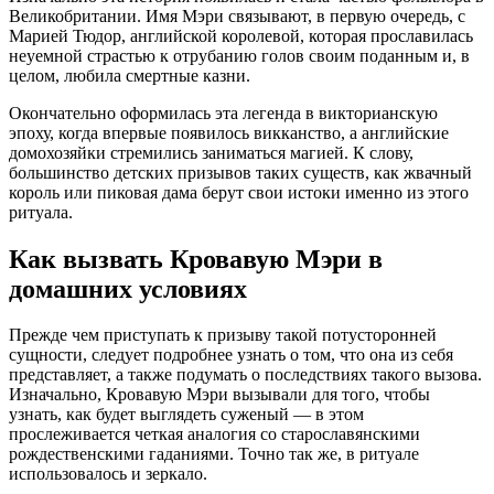
Великобритании. Имя Мэри связывают, в первую очередь, с
Марией Тюдор, английской королевой, которая прославилась
неуемной страстью к отрубанию голов своим поданным и, в
целом, любила смертные казни.
Окончательно оформилась эта легенда в викторианскую
эпоху, когда впервые появилось викканство, а английские
домохозяйки стремились заниматься магией. К слову,
большинство детских призывов таких существ, как жвачный
король или пиковая дама берут свои истоки именно из этого
ритуала.
Как вызвать Кровавую Мэри в
домашних условиях
Прежде чем приступать к призыву такой потусторонней
сущности, следует подробнее узнать о том, что она из себя
представляет, а также подумать о последствиях такого вызова.
Изначально, Кровавую Мэри вызывали для того, чтобы
узнать, как будет выглядеть суженый — в этом
прослеживается четкая аналогия со старославянскими
рождественскими гаданиями. Точно так же, в ритуале
использовалось и зеркало.