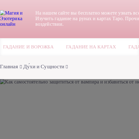
На нашем сайте вы бесплатно можете узнать вс
Изучить гадание на рунах и картах Таро. Прочи
воздействии.
ГАДАНИЕ И ВОРОЖБА
ГАДАНИЕ НА КАРТАХ
ГАД
Главная
Ду́хи и Сущности