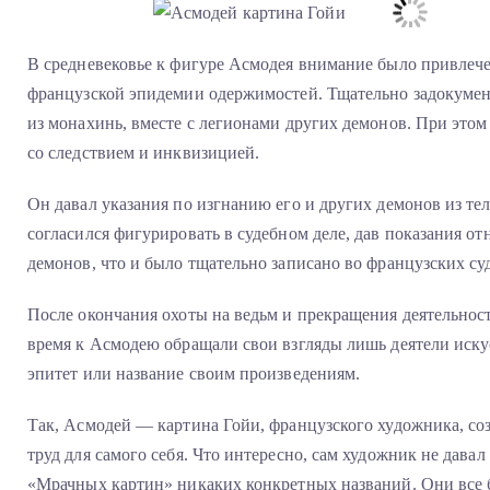
В средневековье к фигуре Асмодея внимание было привлечен
французской эпидемии одержимостей. Тщательно задокумент
из монахинь, вместе с легионами других демонов. При этом
со следствием и инквизицией.
Он давал указания по изгнанию его и других демонов из тел
согласился фигурировать в судебном деле, дав показания о
демонов, что и было тщательно записано во французских су
После окончания охоты на ведьм и прекращения деятельно
время к Асмодею обращали свои взгляды лишь деятели искус
эпитет или название своим произведениям.
Так, Асмодей — картина Гойи, французского художника, с
труд для самого себя. Что интересно, сам художник не дава
«Мрачных картин» никаких конкретных названий. Они все