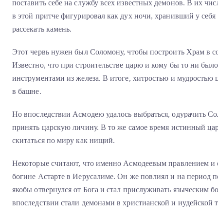
поставить себе на службу всех известных демонов. В их чи
в этой притче фигурировал как дух ночи, хранивший у себя
рассекать камень.
Этот червь нужен был Соломону, чтобы построить Храм в с
Известно, что при строительстве царю и кому бы то ни был
инструментами из железа. В итоге, хитростью и мудростью ц
в башне.
Но впоследствии Асмодею удалось выбраться, одурачить Сол
принять царскую личину. В то же самое время истинный ца
скитаться по миру как нищий.
Некоторые считают, что именно Асмодеевым правлением и о
богине Астарте в Иерусалиме. Он же повлиял и на период п
якобы отвернулся от Бога и стал прислуживать языческим б
впоследствии стали демонами в христианской и иудейской 