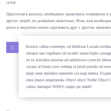
суток.
Приступая к ритуалу, необходимо проветрить помещение и у
других людей, ни домашних животных. Итак, вам необходимо
руках и медленно начать скручивать друг с другом, произно
Koraxo cahisa coremepe, od belahusa Lucada azodia
uirequo ope copehanu od racalire maasi bajile caosagi
ox ex dazodisa siatarisa od salaberoxa cynuxire fabo
cocasa ol Oanio yore vohima ol jizod-yazoda od eoresa
laraji same darolanu matorebe cocasaji emena. El pa
olara jinayo anujelareda. Ohyo! ohyo! Noibe Ohyo! C
cahiso darisapa! NIISO! capire ipe nidali!