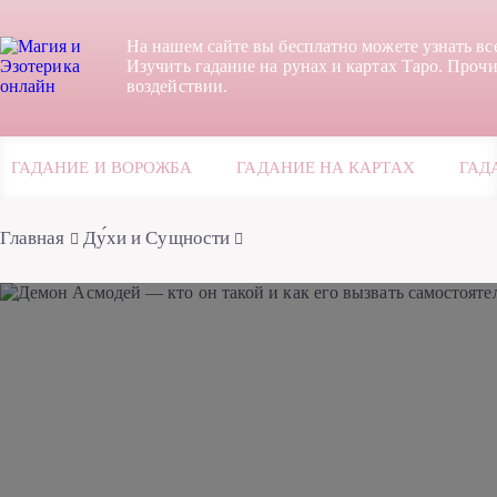
На нашем сайте вы бесплатно можете узнать вс
Изучить гадание на рунах и картах Таро. Прочи
воздействии.
ГАДАНИЕ И ВОРОЖБА
ГАДАНИЕ НА КАРТАХ
ГАД
Главная
Ду́хи и Сущности