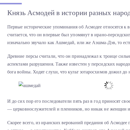
Князь Асмодей в истории разных наро
Первые исторические упоминания об Асмодее относятся к в
считается, что он впервые был упомянут в ирано-персидски
изначально звучало как Ашмедай, или же Аэшма-Дэв, то ест
Древние персы считали, что он принадлежал к троице силь
аспектами разрушения. Также известен у персидских народ
бога войны. Ходят слухи, что культ зотаросхимов дожил до 
И до сих пор его последователи пять раз в год приносят с
— церковнослужителей и пленников, но никак не женщин и д
Скорее всего, из иранских верований предания об Асмодее