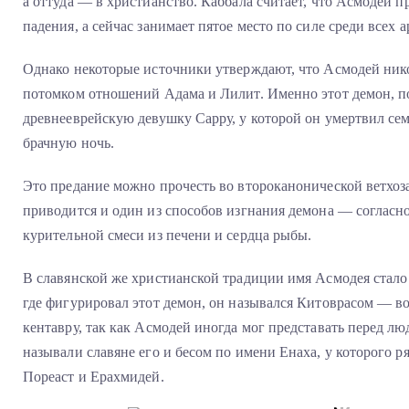
а оттуда — в христианство. Каббала считает, что Асмодей 
падения, а сейчас занимает пятое место по силе среди всех 
Однако некоторые источники утверждают, что Асмодей никог
потомком отношений Адама и Лилит. Именно этот демон, по
древнееврейскую девушку Сарру, у которой он умертвил се
брачную ночь.
Это предание можно прочесть во второканонической ветхоз
приводится и один из способов изгнания демона — согласно
курительной смеси из печени и сердца рыбы.
В славянской же христианской традиции имя Асмодея стало 
где фигурировал этот демон, он назывался Китоврасом — в
кентавру, так как Асмодей иногда мог представать перед лю
называли славяне его и бесом по имени Енаха, у которого 
Пореаст и Ерахмидей.