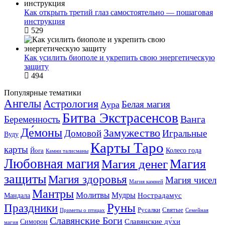
Как открыть третий глаз самостоятельно — пошаговая
инструкция
529
Как усилить биополе и укрепить свою энергетическую
защиту
494
Популярные тематики
Ангелы
Астрология
Белая магия
Аура
Битва Экстрасенсов
Ванга
Беременность
Де́моны
Замужество
Домовой
Игральные
Вуду
Карты Таро
карты
Колесо года
Йога
Камни талисманы
Любовная магия
Магия денег
Магия
защиты
Магия здоровья
Магия чисел
Магия камней
Мантры
Молитвы
Мудры
Нострадамус
Мандала
Руны
Праздники
Русалки
Святые
Приметы о птицах
Семейная
Славянские Боги
Славянские ду́хи
Симорон
магия