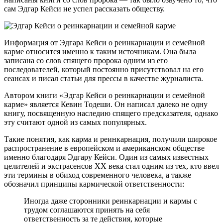
сам Эдгар Кейси не успел рассказать обществу.
Информация от Эдгара Кейси о реинкарнации и семейной
карме относится именно к таким источникам. Она была
записана со слов спящего пророка одним из его
последователей, который постоянно присутствовал на его
сеансах и писал статьи для прессы в качестве журналиста.
Автором книги «Эдгар Кейси о реинкарнации и семейной
карме» является Кевин Тодеши. Он написал далеко не одну
книгу, посвященную наследию спящего предсказателя, однако
эту считают одной из самых популярных.
Такие понятия, как карма и реинкарнация, получили широкое
распространение в европейском и американском обществе
именно благодаря Эдгару Кейси. Один из самых известных
целителей и экстрасенсов ХХ века стал одним из тех, кто ввел
эти термины в обиход современного человека, а также
обозначил принципы кармической ответственности:
Иногда даже сторонники реинкарнации и кармы с
трудом соглашаются принять на себя
ответственность за те действия, которые