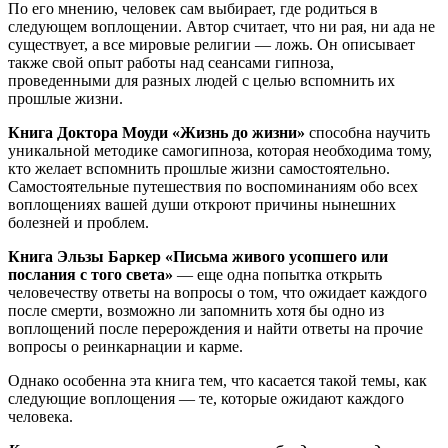
По его мнению, человек сам выбирает, где родиться в
следующем воплощении. Автор считает, что ни рая, ни ада не
существует, а все мировые религии — ложь. Он описывает
также свой опыт работы над сеансами гипноза,
проведенными для разных людей с целью вспомнить их
прошлые жизни.
Книга Доктора Моуди «Жизнь до жизни»
способна научить
уникальной методике самогипноза, которая необходима тому,
кто желает вспомнить прошлые жизни самостоятельно.
Самостоятельные путешествия по воспоминаниям обо всех
воплощениях вашей души откроют причины нынешних
болезней и проблем.
Книга Эльзы Баркер «Письма живого усопшего или
послания с того света»
— еще одна попытка открыть
человечеству ответы на вопросы о том, что ожидает каждого
после смерти, возможно ли запомнить хотя бы одно из
воплощений после перерождения и найти ответы на прочие
вопросы о реинкарнации и карме.
Однако особенна эта книга тем, что касается такой темы, как
следующие воплощения — те, которые ожидают каждого
человека.