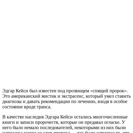
Эдгар Кейси был известен под прозвищем «спящий пророк».
Это американский мистик и экстрасенс, который умел ставить
диагнозы и давать рекомендации по лечению, входя в особое
состояние вроде транса.
В качестве наследия Эдгара Кейси остались многочисленные
книги и записи пророчеств, которые он предавал огласке. У
него было немало последователей, некоторыми из них были
написаны книги со слов пророка — так было озвучено то, что