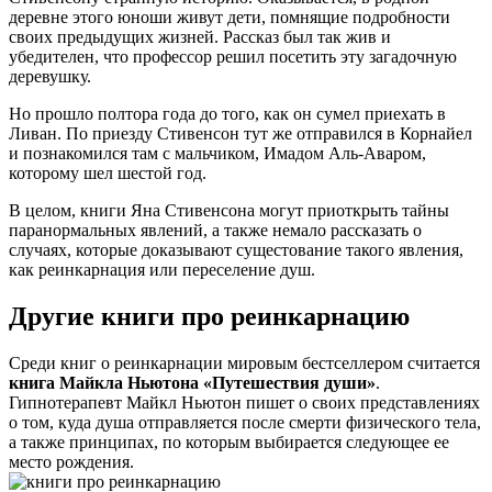
деревне этого юноши живут дети, помнящие подробности
своих предыдущих жизней. Рассказ был так жив и
убедителен, что профессор решил посетить эту загадочную
деревушку.
Но прошло полтора года до того, как он сумел приехать в
Ливан. По приезду Стивенсон тут же отправился в Корнайел
и познакомился там с мальчиком, Имадом Аль-Аваром,
которому шел шестой год.
В целом, книги Яна Стивенсона могут приоткрыть тайны
паранормальных явлений, а также немало рассказать о
случаях, которые доказывают сущестование такого явления,
как реинкарнация или переселение душ.
Другие книги про реинкарнацию
Среди книг о реинкарнации мировым бестселлером считается
книга Майкла Ньютона «Путешествия души»
.
Гипнотерапевт Майкл Ньютон пишет о своих представлениях
о том, куда душа отправляется после смерти физического тела,
а также принципах, по которым выбирается следующее ее
место рождения.