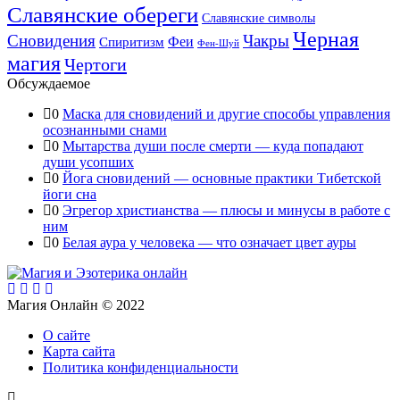
Славянские обереги
Славянские символы
Черная
Сновидения
Чакры
Феи
Спиритизм
Фен-Шуй
магия
Чертоги
Обсуждаемое
0
Маска для сновидений и другие способы управления
осознанными снами
0
Мытарства души после смерти — куда попадают
души усопших
0
Йога сновидений — основные практики Тибетской
йоги сна
0
Эгрегор христианства — плюсы и минусы в работе с
ним
0
Белая аура у человека — что означает цвет ауры
Магия Онлайн © 2022
О сайте
Карта сайта
Политика конфиденциальности