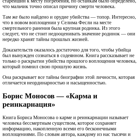
старейшин к месту погребения, по останкам было определено,
что мальчик точно описал причину смерти человека.
Там же было найдено и орудие убийства — топор. Интересно,
что в новом воплощении у Селима Фесли на месте
смертельного ранения была крупная родинка. Из этого
следует, что не стоит недооценивать значение родинок — они
нередко хранят тайны прошлых жизней.
Доказательств оказалось достаточно для того, чтобы убийца
был вынужден сознаться в содеянном. Книга рассказывает не
только о раскрытии убийства прошлого воплощения человека,
который помнил свою прошлую жизнь.
Она раскрывает все тайны биографии этой личности, которая
отличается неординарностью и насыщенностью.
Борис Моносов — «Карма и
реинкарнация»
Книга Бориса Моносова о карме и реинкарнации называет
человека бессмертным существом, которое сохраняет
информацию, накопленную всеми его бесконечными
воплощениями. По словам автора, каждому из нас тысячи и