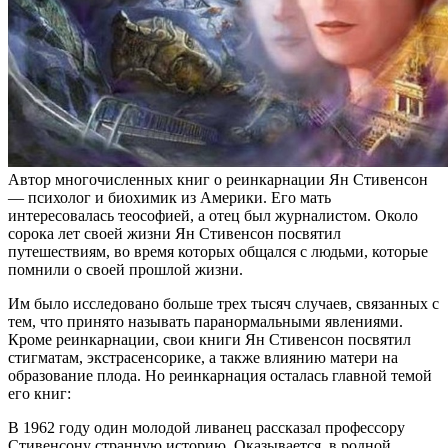
Автор многочисленных книг о реинкарнации Ян Стивенсон
— психолог и биохимик из Америки. Его мать
интересовалась теософией, а отец был журналистом. Около
сорока лет своей жизни Ян Стивенсон посвятил
путешествиям, во время которых общался с людьми, которые
помнили о своей прошлой жизни.
Им было исследовано больше трех тысяч случаев, связанных с
тем, что принято называть паранормальными явлениями.
Кроме реинкарнации, свои книги Ян Стивенсон посвятил
стигматам, экстрасенсорике, а также влиянию матери на
образование плода. Но реинкарнация осталась главной темой
его книг:
В 1962 году один молодой ливанец рассказал профессору
Стивенсону странную историю. Оказывается, в родной