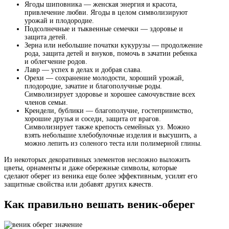
Ягоды шиповника — женская энергия и красота,
привлечение любви. Ягоды в целом символизируют
урожай и плодородие.
Подсолнечные и тыквенные семечки — здоровье и
защита детей.
Зерна или небольшие початки кукурузы — продолжение
рода, защита детей и внуков, помочь в зачатии ребенка
и облегчение родов.
Лавр — успех в делах и добрая слава.
Орехи — сохранение молодости, хороший урожай,
плодородие, зачатие и благополучные роды.
Символизирует здоровье и хорошее самочувствие всех
членов семьи.
Крендели, бублики — благополучие, гостеприимство,
хорошие друзья и соседи, защита от врагов.
Символизирует также крепость семейных уз. Можно
взять небольшие хлебобулочные изделия и высушить, а
можно лепить из соленого теста или полимерной глины.
Из некоторых декоративных элементов несложно выложить
цветы, орнаменты и даже обережные символы, которые
сделают оберег из веника еще более эффективным, усилят его
защитные свойства или добавят других качеств.
Как правильно вешать веник-оберег