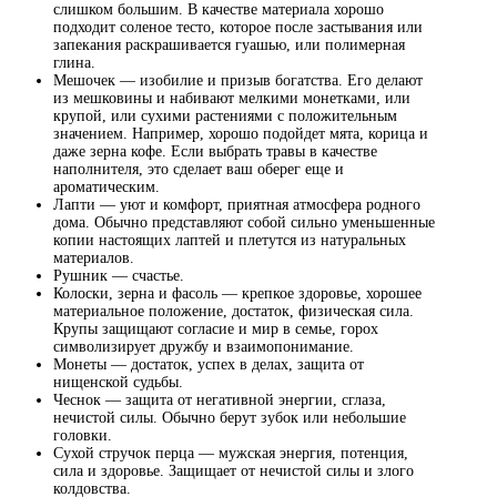
слишком большим. В качестве материала хорошо
подходит соленое тесто, которое после застывания или
запекания раскрашивается гуашью, или полимерная
глина.
Мешочек — изобилие и призыв богатства. Его делают
из мешковины и набивают мелкими монетками, или
крупой, или сухими растениями с положительным
значением. Например, хорошо подойдет мята, корица и
даже зерна кофе. Если выбрать травы в качестве
наполнителя, это сделает ваш оберег еще и
ароматическим.
Лапти — уют и комфорт, приятная атмосфера родного
дома. Обычно представляют собой сильно уменьшенные
копии настоящих лаптей и плетутся из натуральных
материалов.
Рушник — счастье.
Колоски, зерна и фасоль — крепкое здоровье, хорошее
материальное положение, достаток, физическая сила.
Крупы защищают согласие и мир в семье, горох
символизирует дружбу и взаимопонимание.
Монеты — достаток, успех в делах, защита от
нищенской судьбы.
Чеснок — защита от негативной энергии, сглаза,
нечистой силы. Обычно берут зубок или небольшие
головки.
Сухой стручок перца — мужская энергия, потенция,
сила и здоровье. Защищает от нечистой силы и злого
колдовства.