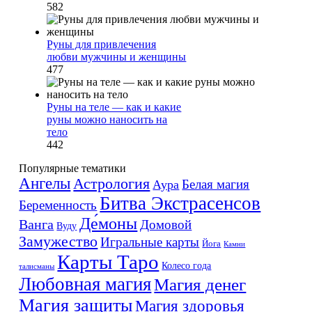
582
Руны для привлечения
любви мужчины и женщины
477
Руны на теле — как и какие
руны можно наносить на
тело
442
Популярные тематики
Ангелы
Астрология
Белая магия
Аура
Битва Экстрасенсов
Беременность
Де́моны
Ванга
Домовой
Вуду
Замужество
Игральные карты
Йога
Камни
Карты Таро
Колесо года
талисманы
Любовная магия
Магия денег
Магия защиты
Магия здоровья