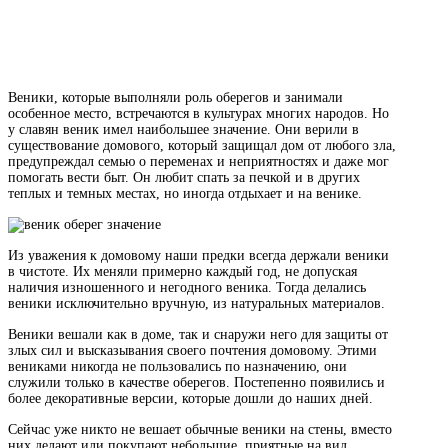
Веники, которые выполняли роль оберегов и занимали
особенное место, встречаются в культурах многих народов. Но
у славян веник имел наибольшее значение. Они верили в
существование домового, который защищал дом от любого зла,
предупреждал семью о переменах и неприятностях и даже мог
помогать вести быт. Он любит спать за печкой и в других
теплых и темных местах, но иногда отдыхает и на венике.
Из уважения к домовому наши предки всегда держали веники
в чистоте. Их меняли примерно каждый год, не допуская
наличия изношенного и негодного веника. Тогда делались
веники исключительно вручную, из натуральных материалов.
Веники вешали как в доме, так и снаружи него для защиты от
злых сил и высказывания своего почтения домовому. Этими
вениками никогда не пользовались по назначению, они
служили только в качестве оберегов. Постепенно появились и
более декоративные версии, которые дошли до наших дней.
Сейчас уже никто не вешает обычные веники на стены, вместо
них делают или покупают небольшие, приятные на вид