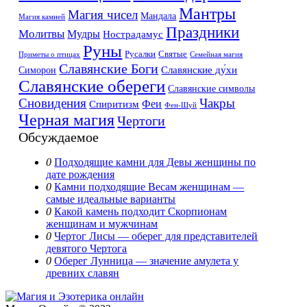
Мантры
Магия чисел
Мандала
Магия камней
Праздники
Молитвы
Мудры
Нострадамус
Руны
Русалки
Святые
Приметы о птицах
Семейная магия
Славянские Боги
Славянские ду́хи
Симорон
Славянские обереги
Славянские символы
Сновидения
Чакры
Феи
Спиритизм
Фен-Шуй
Черная магия
Чертоги
Обсуждаемое
0
Подходящие камни для Девы женщины по
дате рождения
0
Камни подходящие Весам женщинам —
самые идеальные варианты
0
Какой камень подходит Скорпионам
женщинам и мужчинам
0
Чертог Лисы — оберег для представителей
девятого Чертога
0
Оберег Лунница — значение амулета у
древних славян