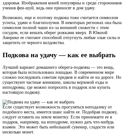
здоровья. Изображения коней популярны и среди сторонников
учения фен-шуй, ведь они приносят в дом удачу.
Возможно, еще и поэтому подкова тоже считается символом
успеха, удачи и благополучия. В некоторых регионах она была
символом полной чаши из-за внешней схожести с этим
сосудом, если вешать оберег рожками вверх. В Южной
Америке ее считают способной отпугнуть любые злые силы и
защитить от черного колдовства.
Подкова на удачу — как ее выбрать
Лучший вариант домашнего оберега-подковы — это вещь,
которая была использована лошадью. В современном мире
сложно последовать советам предков и найти ее на дороге. Но
существуют частные конюшни, школы верховой езды и
ипподромы, где можно попросить в подарок или купить
настоящую подкову.
Если существует возможность прогуляться неподалеку от
подобного места, имеется шанс найти ее. Подобрав подкову,
следует оставить на земле монетку. Если принимаете ее в
подарок, например, на ипподроме, нужно дать что-нибудь
взамен. Это может быть небольшой сувенир, сладости или
несколько монет.