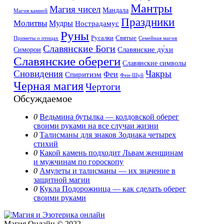
Мантры
Магия чисел
Мандала
Магия камней
Праздники
Молитвы
Мудры
Нострадамус
Руны
Русалки
Святые
Приметы о птицах
Семейная магия
Славянские Боги
Славянские ду́хи
Симорон
Славянские обереги
Славянские символы
Сновидения
Чакры
Феи
Спиритизм
Фен-Шуй
Черная магия
Чертоги
Обсуждаемое
0
Ведьмина бутылка — колдовской оберег
своими руками на все случаи жизни
0
Талисманы для знаков Зодиака четырех
стихий
0
Какой камень подходит Львам женщинам
и мужчинам по гороскопу
0
Амулеты и талисманы — их значение в
защитной магии
0
Кукла Подорожница — как сделать оберег
своими руками
Магия Онлайн © 2022