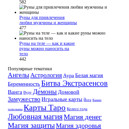
582
Руны для привлечения
любви мужчины и женщины
477
Руны на теле — как и какие
руны можно наносить на
тело
442
Популярные тематики
Ангелы
Астрология
Белая магия
Аура
Битва Экстрасенсов
Беременность
Де́моны
Ванга
Домовой
Вуду
Замужество
Игральные карты
Йога
Камни
Карты Таро
Колесо года
талисманы
Любовная магия
Магия денег
Магия защиты
Магия здоровья