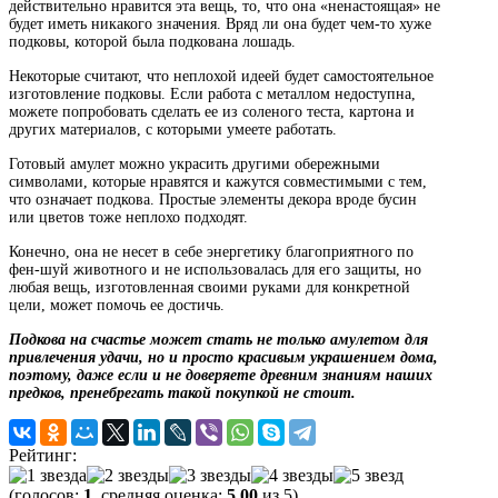
действительно нравится эта вещь, то, что она «ненастоящая» не
будет иметь никакого значения. Вряд ли она будет чем-то хуже
подковы, которой была подкована лошадь.
Некоторые считают, что неплохой идеей будет самостоятельное
изготовление подковы. Если работа с металлом недоступна,
можете попробовать сделать ее из соленого теста, картона и
других материалов, с которыми умеете работать.
Готовый амулет можно украсить другими обережными
символами, которые нравятся и кажутся совместимыми с тем,
что означает подкова. Простые элементы декора вроде бусин
или цветов тоже неплохо подходят.
Конечно, она не несет в себе энергетику благоприятного по
фен-шуй животного и не использовалась для его защиты, но
любая вещь, изготовленная своими руками для конкретной
цели, может помочь ее достичь.
Подкова на счастье может стать не только амулетом для
привлечения удачи, но и просто красивым украшением дома,
поэтому, даже если и не доверяете древним знаниям наших
предков, пренебрегать такой покупкой не стоит.
Рейтинг:
(голосов:
1
, средняя оценка:
5,00
из 5)