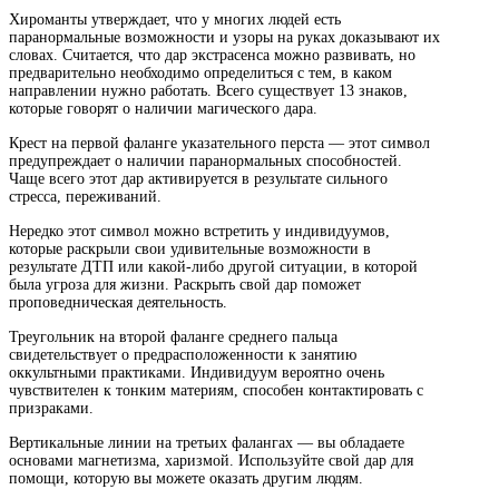
Хироманты утверждает, что у многих людей есть
паранормальные возможности и узоры на руках доказывают их
словах. Считается, что дар экстрасенса можно развивать, но
предварительно необходимо определиться с тем, в каком
направлении нужно работать. Всего существует 13 знаков,
которые говорят о наличии магического дара.
Крест на первой фаланге указательного перста — этот символ
предупреждает о наличии паранормальных способностей.
Чаще всего этот дар активируется в результате сильного
стресса, переживаний.
Нередко этот символ можно встретить у индивидуумов,
которые раскрыли свои удивительные возможности в
результате ДТП или какой-либо другой ситуации, в которой
была угроза для жизни. Раскрыть свой дар поможет
проповедническая деятельность.
Треугольник на второй фаланге среднего пальца
свидетельствует о предрасположенности к занятию
оккультными практиками. Индивидуум вероятно очень
чувствителен к тонким материям, способен контактировать с
призраками.
Вертикальные линии на третьих фалангах — вы обладаете
основами магнетизма, харизмой. Используйте свой дар для
помощи, которую вы можете оказать другим людям.