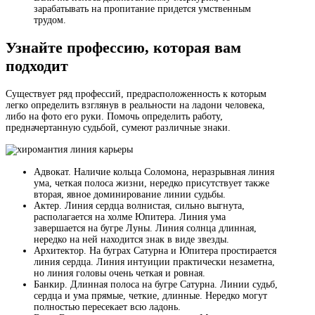
зарабатывать на пропитание придется умственным
трудом.
Узнайте профессию, которая вам
подходит
Существует ряд профессий, предрасположенность к которым
легко определить взглянув в реальности на ладони человека,
либо на фото его руки. Помочь определить работу,
предначертанную судьбой, сумеют различные знаки.
Адвокат. Наличие кольца Соломона, неразрывная линия
ума, четкая полоса жизни, нередко присутствует также
вторая, явное доминирование линии судьбы.
Актер. Линия сердца волнистая, сильно выгнута,
располагается на холме Юпитера. Линия ума
завершается на бугре Луны. Линия солнца длинная,
нередко на ней находится знак в виде звезды.
Архитектор. На буграх Сатурна и Юпитера простирается
линия сердца. Линия интуиции практически незаметна,
но линия головы очень четкая и ровная.
Банкир. Длинная полоса на бугре Сатурна. Линии судьб,
сердца и ума прямые, четкие, длинные. Нередко могут
полностью пересекает всю ладонь.