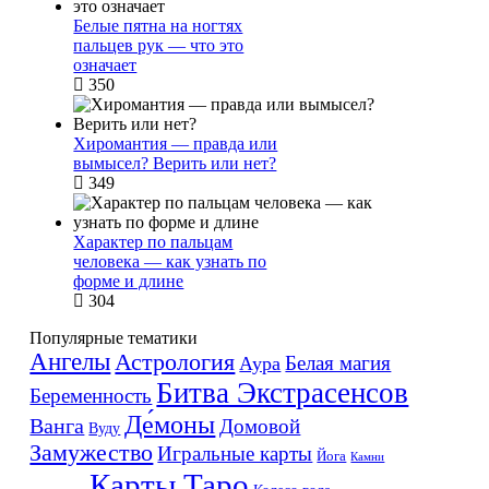
Белые пятна на ногтях
пальцев рук — что это
означает
350
Хиромантия — правда или
вымысел? Верить или нет?
349
Характер по пальцам
человека — как узнать по
форме и длине
304
Популярные тематики
Ангелы
Астрология
Белая магия
Аура
Битва Экстрасенсов
Беременность
Де́моны
Ванга
Домовой
Вуду
Замужество
Игральные карты
Йога
Камни
Карты Таро