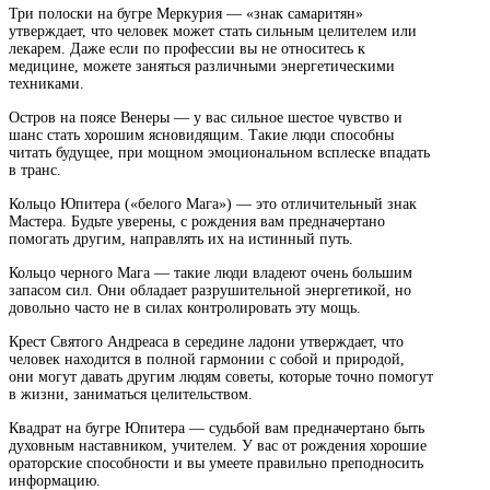
Три полоски на бугре Меркурия — «знак самаритян»
утверждает, что человек может стать сильным целителем или
лекарем. Даже если по профессии вы не относитесь к
медицине, можете заняться различными энергетическими
техниками.
Остров на поясе Венеры — у вас сильное шестое чувство и
шанс стать хорошим ясновидящим. Такие люди способны
читать будущее, при мощном эмоциональном всплеске впадать
в транс.
Кольцо Юпитера («белого Мага») — это отличительный знак
Мастера. Будьте уверены, с рождения вам предначертано
помогать другим, направлять их на истинный путь.
Кольцо черного Мага — такие люди владеют очень большим
запасом сил. Они обладает разрушительной энергетикой, но
довольно часто не в силах контролировать эту мощь.
Крест Святого Андреаса в середине ладони утверждает, что
человек находится в полной гармонии с собой и природой,
они могут давать другим людям советы, которые точно помогут
в жизни, заниматься целительством.
Квадрат на бугре Юпитера — судьбой вам предначертано быть
духовным наставником, учителем. У вас от рождения хорошие
ораторские способности и вы умеете правильно преподносить
информацию.