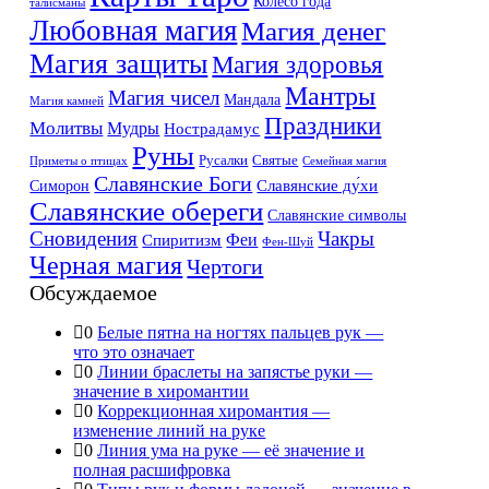
Колесо года
талисманы
Любовная магия
Магия денег
Магия защиты
Магия здоровья
Мантры
Магия чисел
Мандала
Магия камней
Праздники
Молитвы
Мудры
Нострадамус
Руны
Русалки
Святые
Приметы о птицах
Семейная магия
Славянские Боги
Славянские ду́хи
Симорон
Славянские обереги
Славянские символы
Сновидения
Чакры
Феи
Спиритизм
Фен-Шуй
Черная магия
Чертоги
Обсуждаемое
0
Белые пятна на ногтях пальцев рук —
что это означает
0
Линии браслеты на запястье руки —
значение в хиромантии
0
Коррекционная хиромантия —
изменение линий на руке
0
Линия ума на руке — её значение и
полная расшифровка