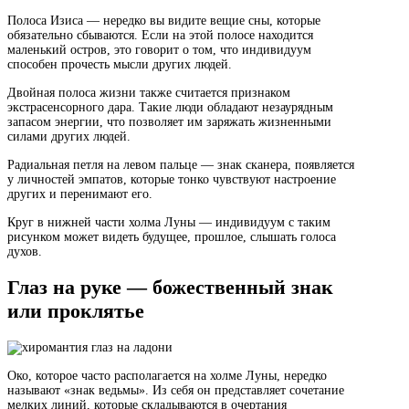
Полоса Изиса — нередко вы видите вещие сны, которые
обязательно сбываются. Если на этой полосе находится
маленький остров, это говорит о том, что индивидуум
способен прочесть мысли других людей.
Двойная полоса жизни также считается признаком
экстрасенсорного дара. Такие люди обладают незаурядным
запасом энергии, что позволяет им заряжать жизненными
силами других людей.
Радиальная петля на левом пальце — знак сканера, появляется
у личностей эмпатов, которые тонко чувствуют настроение
других и перенимают его.
Круг в нижней части холма Луны — индивидуум с таким
рисунком может видеть будущее, прошлое, слышать голоса
духов.
Глаз на руке — божественный знак
или проклятье
Око, которое часто располагается на холме Луны, нередко
называют «знак ведьмы». Из себя он представляет сочетание
мелких линий, которые складываются в очертания