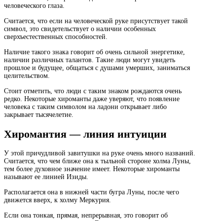
человеческого глаза.
Считается, что если на человеческой руке присутствует такой
символ, это свидетельствует о наличии особенных
сверхъестественных способностей.
Наличие такого знака говорит об очень сильной энергетике,
наличии различных талантов. Такие люди могут увидеть
прошлое и будущее, общаться с душами умерших, заниматься
целительством.
Стоит отметить, что люди с таким знаком рождаются очень
редко. Некоторые хироманты даже уверяют, что появление
человека с таким символом на ладони открывает либо
закрывает тысячелетие.
Хиромантия — линия интуиции
У этой причудливой завитушки на руке очень много названий.
Считается, что чем ближе она к тыльной стороне холма Луны,
тем более духовное значение имеет. Некоторые хироманты
называют ее линией Изиды.
Располагается она в нижней части бугра Луны, после чего
движется вверх, к холму Меркурия.
Если она тонкая, прямая, непрерывная, это говорит об