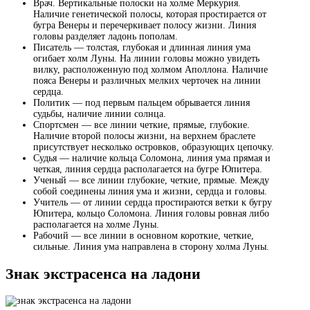
Врач. Вертикальные полоски на холме Меркурия.
Наличие генетической полосы, которая простирается от
бугра Венеры и перечеркивает полосу жизни. Линия
головы разделяет ладонь пополам.
Писатель — толстая, глубокая и длинная линия ума
огибает холм Луны. На линии головы можно увидеть
вилку, расположенную под холмом Аполлона. Наличие
пояса Венеры и различных мелких черточек на линии
сердца.
Политик — под первым пальцем обрывается линия
судьбы, наличие линии солнца.
Спортсмен — все линии четкие, прямые, глубокие.
Наличие второй полосы жизни, на верхнем браслете
присутствует несколько островков, образующих цепочку.
Судья — наличие кольца Соломона, линия ума прямая и
четкая, линия сердца располагается на бугре Юпитера.
Ученый — все линии глубокие, четкие, прямые. Между
собой соединены линия ума и жизни, сердца и головы.
Учитель — от линии сердца простираются ветки к бугру
Юпитера, кольцо Соломона. Линия головы ровная либо
располагается на холме Луны.
Рабочий — все линии в основном короткие, четкие,
сильные. Линия ума направлена в сторону холма Луны.
Знак экстрасенса на ладони