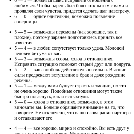
6 — 1 — появится шанс исправить отношения с
любимым. Чтобы парень был более открытым с вами и
проявлял свои чувства, придется сделать шаг навстречу.
6 — 0 — будьте бдительны, возможно появление
соперницы.
5 — 5 — возможны перемены (как хорошие, так и
плохие), поэтому заранее подготовьтесь принять все
известия.
5 — 4 — в любви сопутствует только удача. Молодой
человек без ума от вас.
5 — 3 — возможны ссоры, холод в отношениях.
Исправить ситуацию поможет старый друг или подруга.
5 — 2 — ваша любовь действительно сильна. Высшие
силы предрекают вступление в брак и даже рождение
ребенка.
5 — 1 — между вами бушует страсть и эмоции, но это
не очень хорошо. Подобные отношения могут также
быстро погаснуть, как и вспыхнули.
5 — 0 — холод в отношениях, возможно, в этом
виноваты вы. Больше обращайте внимание на то, что
говорите. Не исключено, что ваши слова ранят партнера
и отталкивают его.
4 — 4 — все хорошо, мирно и спокойно. Вы есть друг у
друга, и этого достаточно. Можете устроить