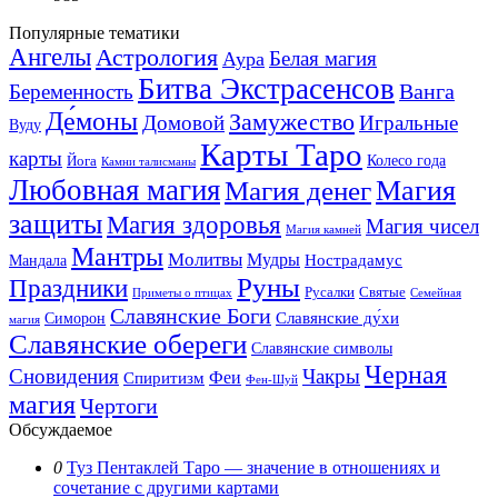
Популярные тематики
Ангелы
Астрология
Белая магия
Аура
Битва Экстрасенсов
Ванга
Беременность
Де́моны
Замужество
Домовой
Игральные
Вуду
Карты Таро
карты
Колесо года
Йога
Камни талисманы
Любовная магия
Магия денег
Магия
защиты
Магия здоровья
Магия чисел
Магия камней
Мантры
Молитвы
Мудры
Нострадамус
Мандала
Руны
Праздники
Русалки
Святые
Приметы о птицах
Семейная
Славянские Боги
Славянские ду́хи
Симорон
магия
Славянские обереги
Славянские символы
Черная
Сновидения
Чакры
Феи
Спиритизм
Фен-Шуй
магия
Чертоги
Обсуждаемое
0
Туз Пентаклей Таро — значение в отношениях и
сочетание с другими картами