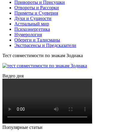
Привороты и Присушки
Отвороты и Рассорки
Приметы и Суеверия
Ду́хи и Сущности
Астральный мир
Психоэнергетика
Нумерология
Обереги и Талисманы
Экстрасенсы и Предсказатели
Тест совместимости по знакам Зодиака
Видео дня
Популярные статьи